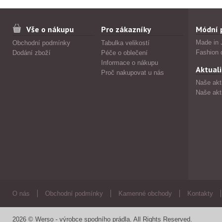
Vše o nákupu
Pro zákazníky
Módní 
Made in 
Obchodní podmínky
Tabulka velikostí
Fashion 
Dodání zboží
Péče o oblečení
Informace o nákupu
Aktuali
Proč nakupovat u nás
Naše akt
Naše akt
O nás
Obchodní podmínky
Kamenné obchody
Kontakty
2026 © Werso - výrobce spodního prádla. All Rights Reserved.