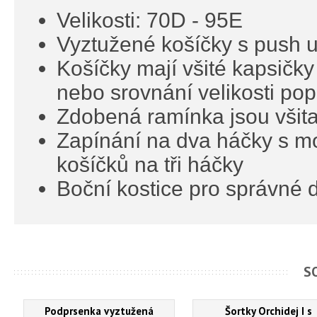
Velikosti: 70D - 95E
Vyztužené košíčky s push 
Košíčky mají všité kapsičky
nebo srovnání velikosti pop
Zdobená ramínka jsou všita
Zapínání na dva háčky s možn
košíčků na tři háčky
Boční kostice pro správné d
S
Podprsenka vyztužená
Šortky Orchidej I s