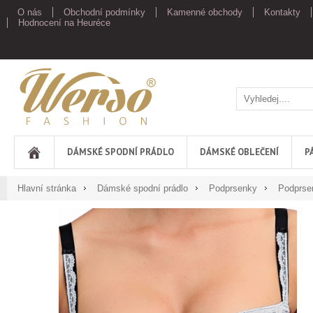
O nás
Obchodní podmínky
Kamenné obchody
Kontakty
Hodnocení na Heuréce
Werso
DÁMSKÉ SPODNÍ PRÁDLO
DÁMSKÉ OBLEČENÍ
P
Hlavní stránka
Dámské spodní prádlo
Podprsenky
Podprse