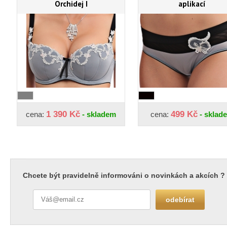
Orchidej I
aplikací
1 390 Kč
499 Kč
cena:
- skladem
cena:
- sklad
Chcete být pravidelně informováni o novinkách a akcích ?