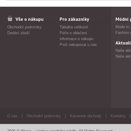
Vše o nákupu
Pro zákazníky
Módní 
Made in 
Obchodní podmínky
Tabulka velikostí
Fashion 
Dodání zboží
Péče o oblečení
Informace o nákupu
Aktuali
Proč nakupovat u nás
Naše akt
Naše akt
O nás
Obchodní podmínky
Kamenné obchody
Kontakty