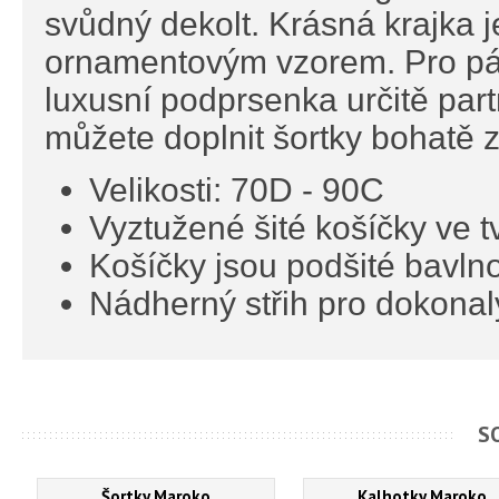
svůdný dekolt. Krásná krajka
ornamentovým vzorem. Pro pány
luxusní podprsenka určitě par
můžete doplnit šortky bohatě 
Velikosti: 70D - 90C
Vyztužené šité košíčky ve t
Košíčky jsou podšité bavln
Nádherný střih pro dokonalý
S
Šortky Maroko
Kalhotky Maroko