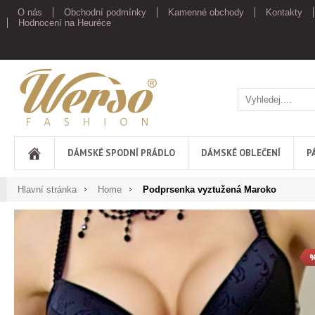
O nás
Obchodní podmínky
Kamenné obchody
Kontakty
Hodnocení na Heuréce
Werso
DÁMSKÉ SPODNÍ PRÁDLO
DÁMSKÉ OBLEČENÍ
P
Hlavní stránka
Home
Podprsenka vyztužená Maroko