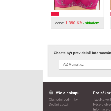
1 390 Kč
cena:
- skladem
Chcete být pravidelně informován
Vše o nákupu
Pro zákaz
Obchodní podmínky
Tabulka veli
Dodání zboží
Péče o oble
Informace o