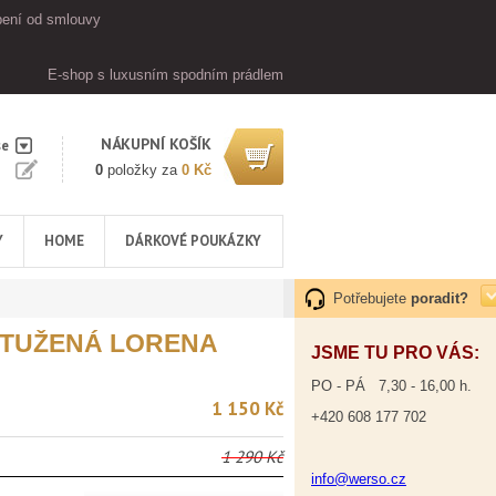
ení od smlouvy
E-shop s luxusním spodním prádlem
NÁKUPNÍ KOŠÍK
se
0
položky za
0 Kč
Y
HOME
DÁRKOVÉ POUKÁZKY
Potřebujete
poradit?
TUŽENÁ LORENA
JSME TU PRO VÁS:
PO - PÁ 7,30 - 16,00 h.
1 150 Kč
+420 608 177 702
1 290 Kč
info@werso.cz