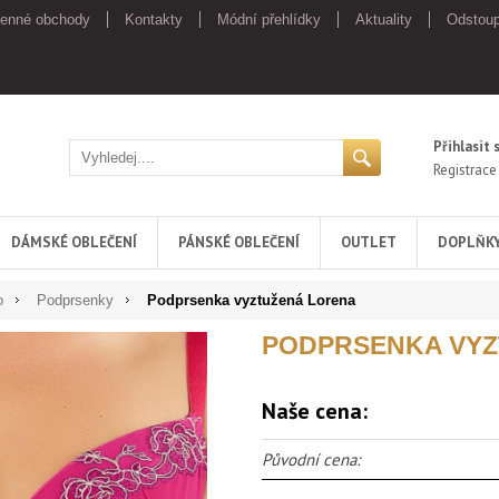
enné obchody
Kontakty
Módní přehlídky
Aktuality
Odstoup
Přihlasit 
Registrace
DÁMSKÉ OBLEČENÍ
PÁNSKÉ OBLEČENÍ
OUTLET
DOPLŇK
o
Podprsenky
Podprsenka vyztužená Lorena
PODPRSENKA VYZ
Naše cena:
Původní cena: