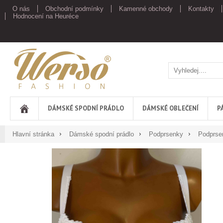
O nás
Obchodní podmínky
Kamenné obchody
Kontakty
Hodnocení na Heuréce
Werso
DÁMSKÉ SPODNÍ PRÁDLO
DÁMSKÉ OBLEČENÍ
P
Hlavní stránka
Dámské spodní prádlo
Podprsenky
Podprse