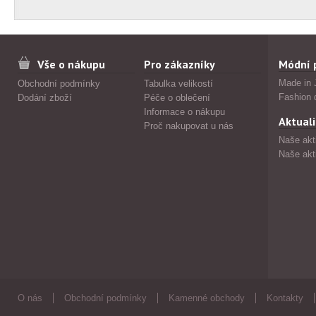
Vše o nákupu
Pro zákazníky
Módní 
Made in 
Obchodní podmínky
Tabulka velikostí
Fashion 
Dodání zboží
Péče o oblečení
Informace o nákupu
Aktuali
Proč nakupovat u nás
Naše akt
Naše akt
O nás
Obchodní podmínky
Kamenné obchody
Kontakty