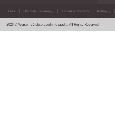
O nás
Obchodní podmínky
Kamenné obchody
Kontakty
2026 © Werso - výrobce spodního prádla. All Rights Reserved.