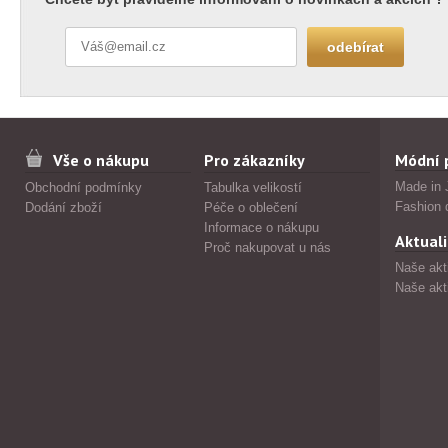
Vše o nákupu
Pro zákazníky
Módní 
Made in 
Obchodní podmínky
Tabulka velikostí
Fashion 
Dodání zboží
Péče o oblečení
Informace o nákupu
Aktuali
Proč nakupovat u nás
Naše akt
Naše akt