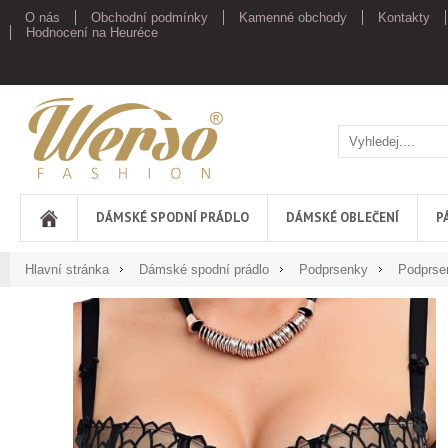
O nás
Obchodní podmínky
Kamenné obchody
Kontakty
Hodnocení na Heuréce
Werso
DÁMSKÉ SPODNÍ PRÁDLO
DÁMSKÉ OBLEČENÍ
P
Hlavní stránka
Dámské spodní prádlo
Podprsenky
Podprse