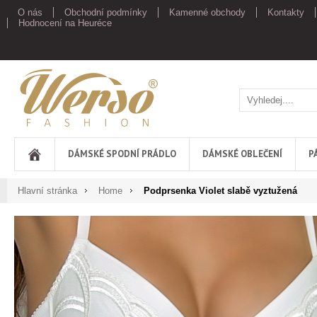
O nás
Obchodní podmínky
Kamenné obchody
Kontakty
Hodnocení na Heuréce
Werso
DÁMSKÉ SPODNÍ PRÁDLO
DÁMSKÉ OBLEČENÍ
P
Hlavní stránka
Home
Podprsenka Violet slabě vyztužená