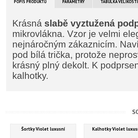
POPIS PRODUKTŮ
PARAMETRY
TABULKA VELIKOST
Krásná
slabě vyztužená pod
mikrovlákna. Vzor je velmi eleg
nejnáročným zákaznicím. Naví
pod bílá trička, protože nepros
krásný plný dekolt. K podprsen
kalhotky.
S
Šortky Violet luxusní
Kalhotky Violet luxus