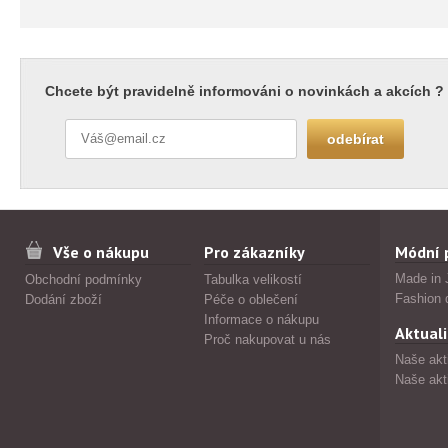
Chcete být pravidelně informováni o novinkách a akcích ?
Vše o nákupu
Pro zákazníky
Módní 
Made in 
Obchodní podmínky
Tabulka velikostí
Fashion 
Dodání zboží
Péče o oblečení
Informace o nákupu
Aktuali
Proč nakupovat u nás
Naše akt
Naše akt