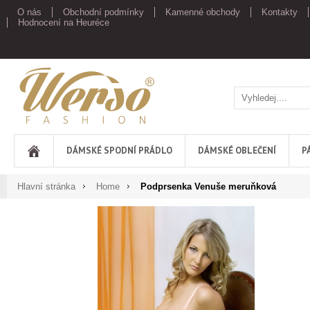
O nás
Obchodní podmínky
Kamenné obchody
Kontakty
Hodnocení na Heuréce
Werso
DÁMSKÉ SPODNÍ PRÁDLO
DÁMSKÉ OBLEČENÍ
P
Hlavní stránka
Home
Podprsenka Venuše meruňková