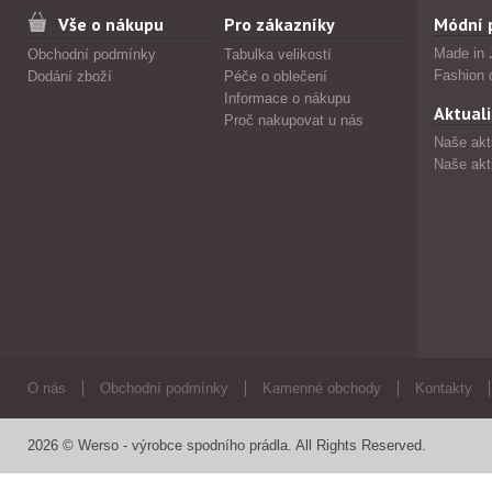
Vše o nákupu
Pro zákazníky
Módní 
Made in 
Obchodní podmínky
Tabulka velikostí
Fashion 
Dodání zboží
Péče o oblečení
Informace o nákupu
Aktuali
Proč nakupovat u nás
Naše akt
Naše akt
O nás
Obchodní podmínky
Kamenné obchody
Kontakty
2026 © Werso - výrobce spodního prádla. All Rights Reserved.