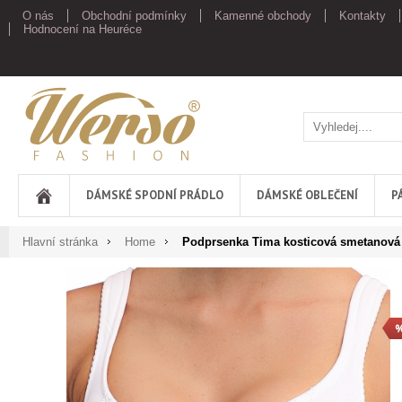
O nás
Obchodní podmínky
Kamenné obchody
Kontakty
Hodnocení na Heuréce
Werso
DÁMSKÉ SPODNÍ PRÁDLO
DÁMSKÉ OBLEČENÍ
P
Hlavní stránka
Home
Podprsenka Tima kosticová smetanová