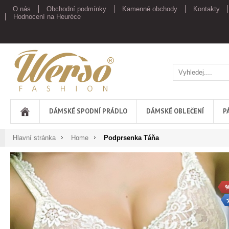
O nás
Obchodní podmínky
Kamenné obchody
Kontakty
Hodnocení na Heuréce
Werso
DÁMSKÉ SPODNÍ PRÁDLO
DÁMSKÉ OBLEČENÍ
P
Hlavní stránka
Home
Podprsenka Táňa