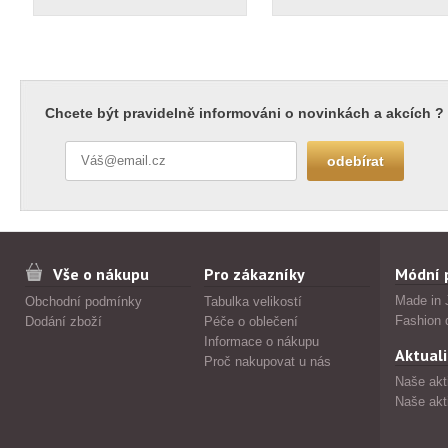
Chcete být pravidelně informováni o novinkách a akcích ?
Vše o nákupu
Pro zákazníky
Módní 
Made in 
Obchodní podmínky
Tabulka velikostí
Fashion 
Dodání zboží
Péče o oblečení
Informace o nákupu
Aktuali
Proč nakupovat u nás
Naše akt
Naše akt