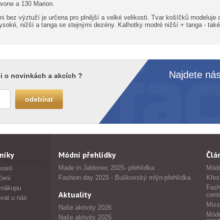
avone a 130 Marion.
 bez výztuží je určena pro plnější a velké velikosti. Tvar košíčků modeluje 
ysoké, nižší a tanga se stejnými dezény. Kalhotky modré nižší + tanga - také
Najdete nás
i o novinkách a akcích ?
níky
Módní přehlídky
Člá
Made in Jablonec 2025- přehlídka
Módn
kostí
Fashion day 2025 - Buškovský mlýn-přehlídka
Křes
čení
Fash
 nákupu
Aktuality
cent
vat u nás
Miss
Naše aktivity 2026
Módn
Naše aktivity 2025