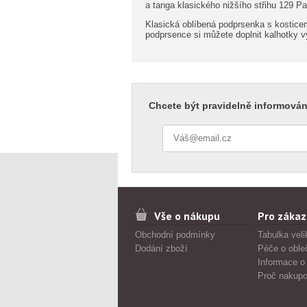
a tanga klasického nižšího střihu 129 P
Klasická oblíbená podprsenka s kosticemi
podprsence si můžete doplnit kalhotky v
Chcete být pravidelně informován
Vše o nákupu
Pro zákaz
Obchodní podmínky
Tabulka veli
Dodání zboží
Péče o oble
Informace o
Proč nakupo