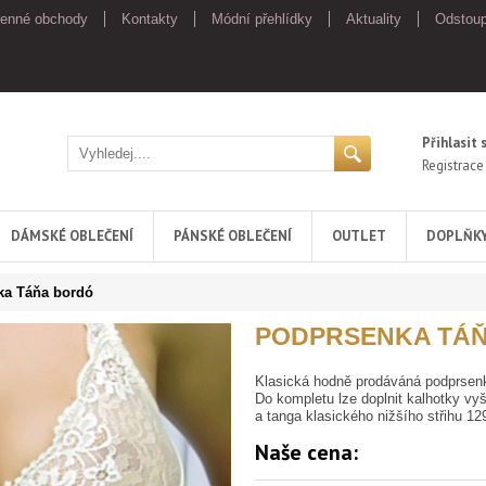
enné obchody
Kontakty
Módní přehlídky
Aktuality
Odstoup
Přihlasit 
Registrace
DÁMSKÉ OBLEČENÍ
PÁNSKÉ OBLEČENÍ
OUTLET
DOPLŇK
ka Táňa bordó
PODPRSENKA TÁ
Klasická hodně prodáváná podprsenka
Do kompletu lze doplnit kalhotky vy
a tanga klasického nižšího střihu 1
Naše cena: