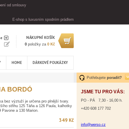
ení od smlouvy
E-shop s luxusním spodním prádlem
NÁKUPNÍ KOŠÍK
se
0
položky za
0 Kč
Y
HOME
DÁRKOVÉ POUKÁZKY
Potřebujete
poradit?
ŇA BORDÓ
JSME TU PRO VÁS:
PO - PÁ 7,30 - 16,00 h.
 bez výztuží je určena pro plnější tvary.
ššího střihu 125 Táňa a 126 Paula, kalhotky
+420 608 177 702
29 Pavone a 130 Marion.
349 Kč
info@werso.cz