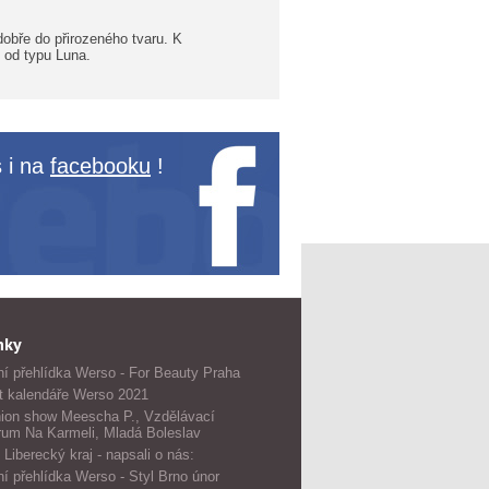
dobře do přirozeného tvaru. K
 od typu Luna.
 i na
facebooku
!
nky
í přehlídka Werso - For Beauty Praha
t kalendáře Werso 2021
ion show Meescha P., Vzdělávací
rum Na Karmeli, Mladá Boleslav
 Liberecký kraj - napsali o nás:
í přehlídka Werso - Styl Brno únor