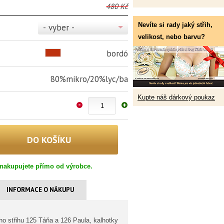
480 Kč
Nevíte si rady jaký střih,
- vyber -
velikost, nebo barvu?
bordó
80%mikro/20%lyc/ba
Kupte náš dárkový poukaz
nakupujete přímo od výrobce.
INFORMACE O NÁKUPU
ho střihu 125 Táňa a 126 Paula, kalhotky