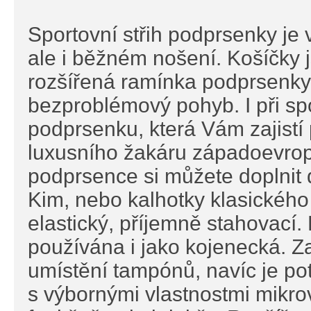
Sportovní střih podprsenky je 
ale i běžném nošení. Košíčky 
rozšířená ramínka podprsenky z
bezproblémový pohyb. I při sp
podprsenku, která Vám zajistí 
luxusního žakáru západoevrop
podprsence si můžete doplnit 
Kim, nebo kalhotky klasického s
elastický, příjemně stahovací.
používána i jako kojenecká. Z
umístění tampónů, navíc je p
s výbornými vlastnostmi mikrov