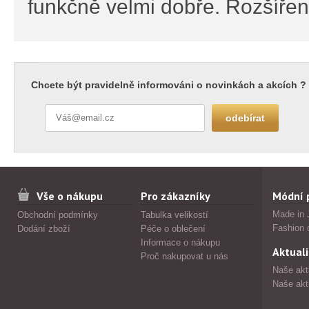
funkčně velmi dobře. Rozšířen
Chcete být pravidelně informováni o novinkách a akcích ?
Vše o nákupu
Pro zákazníky
Módní 
Made in 
Obchodní podmínky
Tabulka velikostí
Fashion 
Dodání zboží
Péče o oblečení
Informace o nákupu
Aktuali
Proč nakupovat u nás
Naše akt
Naše akt