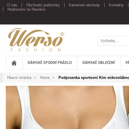
O nás
Obchodní podmínky
Kamenné obchody
Kontakty
Hodnocení na Heuréce
Werso
DÁMSKÉ SPODNÍ PRÁDLO
DÁMSKÉ OBLEČENÍ
P
Hlavní stránka
Home
Podprsenka sportovní Kim mikrovlákn