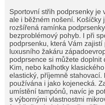
Sportovní střih podprsenky je 
ale i běžném nošení. Košíčky 
rozšířená ramínka podprsenky z
bezproblémový pohyb. I při sp
podprsenku, která Vám zajistí 
luxusního žakáru západoevrop
podprsence si můžete doplnit 
Kim, nebo kalhotky klasického s
elastický, příjemně stahovací.
používána i jako kojenecká. Z
umístění tampónů, navíc je p
s výbornými vlastnostmi mikrov