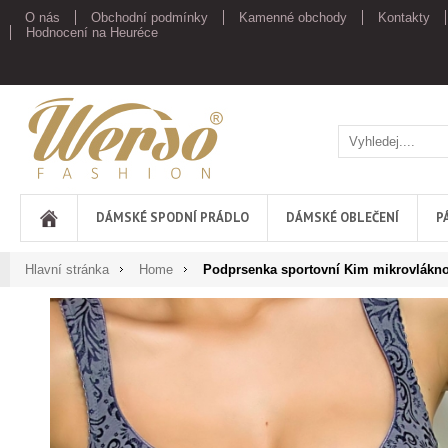
O nás
Obchodní podmínky
Kamenné obchody
Kontakty
Hodnocení na Heuréce
Werso
DÁMSKÉ SPODNÍ PRÁDLO
DÁMSKÉ OBLEČENÍ
P
Hlavní stránka
Home
Podprsenka sportovní Kim mikrovlákn