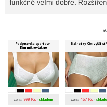
funkčně velmi dobře. Rozšířen
S
Podprsenka sportovní
Kalhotky Kim vyšší stř
Kim mikrovlákno
999 Kč
457 Kč
cena:
- skladem
cena:
- sklad