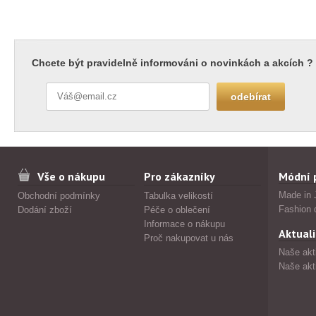
Chcete být pravidelně informováni o novinkách a akcích ?
Vše o nákupu
Pro zákazníky
Módní 
Made in 
Obchodní podmínky
Tabulka velikostí
Fashion 
Dodání zboží
Péče o oblečení
Informace o nákupu
Aktuali
Proč nakupovat u nás
Naše akt
Naše akt