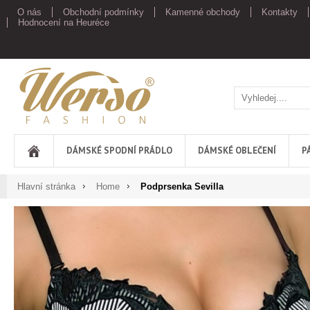
O nás
Obchodní podmínky
Kamenné obchody
Kontakty
Hodnocení na Heuréce
Werso
DÁMSKÉ SPODNÍ PRÁDLO
DÁMSKÉ OBLEČENÍ
P
Hlavní stránka
Home
Podprsenka Sevilla