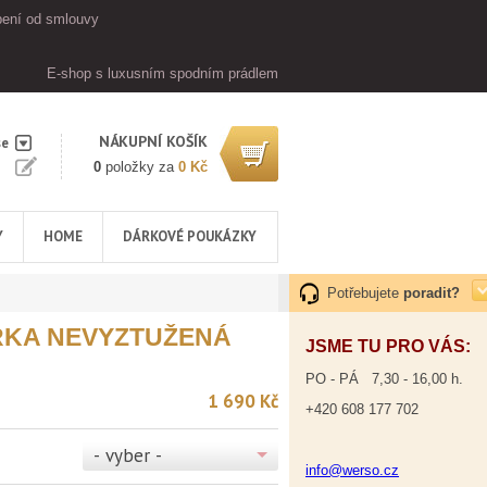
ení od smlouvy
E-shop s luxusním spodním prádlem
NÁKUPNÍ KOŠÍK
se
0
položky za
0 Kč
Y
HOME
DÁRKOVÉ POUKÁZKY
Potřebujete
poradit?
KA NEVYZTUŽENÁ
JSME TU PRO VÁS:
PO - PÁ 7,30 - 16,00 h.
1 690 Kč
+420 608 177 702
- vyber -
info@werso.cz