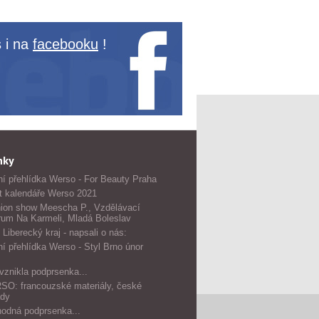
 i na
facebooku
!
nky
í přehlídka Werso - For Beauty Praha
t kalendáře Werso 2021
ion show Meescha P., Vzdělávací
rum Na Karmeli, Mladá Boleslav
 Liberecký kraj - napsali o nás:
í přehlídka Werso - Styl Brno únor
vznikla podprsenka...
O: francouzské materiály, české
dy
odná podprsenka...