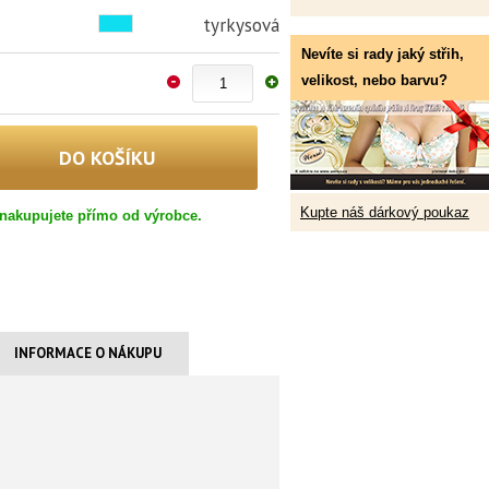
tyrkysová
Nevíte si rady jaký střih,
velikost, nebo barvu?
Kupte náš dárkový poukaz
nakupujete přímo od výrobce.
INFORMACE O NÁKUPU