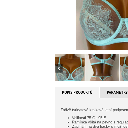
POPIS PRODUKTŮ
PARAMETRY
Zářivě tyrkysová krajková letní podprs
Velikosti 75 C - 95 E
Ramínka všitá na pevno s regulac
Zapínání na dva háčky s možností