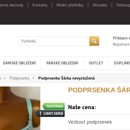
enné obchody
Kontakty
Módní přehlídky
Aktuality
Odstoup
Přihlasit 
Registrace
DÁMSKÉ OBLEČENÍ
PÁNSKÉ OBLEČENÍ
OUTLET
DOPLŇK
o
Podprsenky
Podprsenka Šárka nevyztužená
PODPRSENKA ŠÁR
Naše cena:
Velikost podprsenek