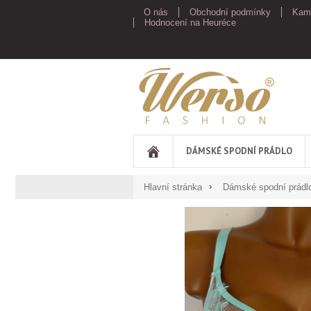
O nás
Obchodní podmínky
Kam
Hodnocení na Heuréce
Werso
DÁMSKÉ SPODNÍ PRÁDLO
Hlavní stránka
Dámské spodní prádl