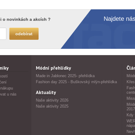
Najdete nás
i o novinkách a akcích ?
níky
Módní přehlídky
Člá
Made in Jablonec 2025- přehlídka
Módn
kostí
Fashion day 2025 - Buškovský mlýn-přehlídka
Křes
čení
Fash
 nákupu
Aktuality
cent
vat u nás
Miss
Naše aktivity 2026
Módn
Naše aktivity 2025
2017
Kdy 
WERS
nápa
Nevh