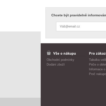
Chcete být pravidelně informován
Vše o nákupu
Pro zákaz
Obchodní podmínky
Tabulka veli
Dodání zboží
Péče o oble
Informace o
Proč nakupo