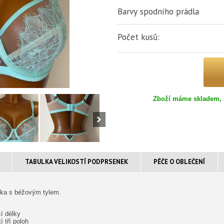
Barvy spodního prádla
Počet kusů:
Zboží máme skladem, 
TABULKA VELIKOSTÍ PODPRSENEK
PÉČE O OBLEČENÍ
enka s béžovým tylem.
í délky
 tří poloh