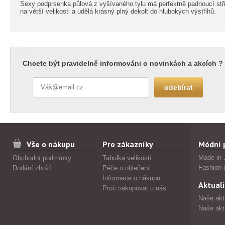
Sexy podprsenka půlová z vyšívaného tylu má perfektně padnoucí stři
na větší velikosti a udělá krásný plný dekolt do hlubokých výstřihů.
Chcete být pravidelně informováni o novinkách a akcích ?
Vše o nákupu
Pro zákazníky
Módní 
Made in 
Obchodní podmínky
Tabulka velikostí
Fashion 
Dodání zboží
Péče o oblečení
Informace o nákupu
Aktuali
Proč nakupovat u nás
Naše akt
Naše akt