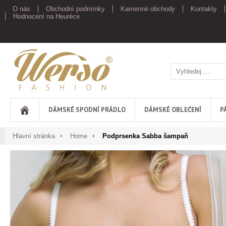
O nás
Obchodní podmínky
Kamenné obchody
Kontakty
Hodnocení na Heuréce
Werso
DÁMSKÉ SPODNÍ PRÁDLO
DÁMSKÉ OBLEČENÍ
P
Hlavní stránka
Home
Podprsenka Sabba šampaň