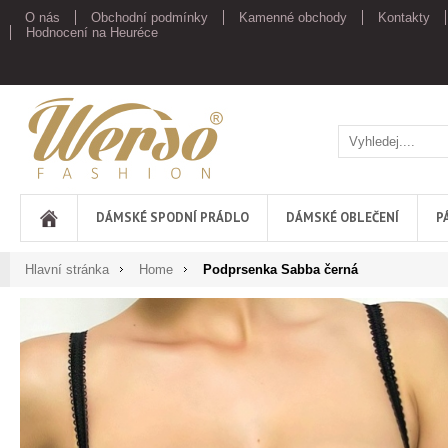
O nás
Obchodní podmínky
Kamenné obchody
Kontakty
Hodnocení na Heuréce
Werso
DÁMSKÉ SPODNÍ PRÁDLO
DÁMSKÉ OBLEČENÍ
P
Hlavní stránka
Home
Podprsenka Sabba černá