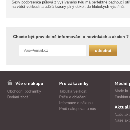
Sexy podprsenka půlová z vyšívaného tylu má perfektně padnoucí stři
na větší velikosti a udělá krásný plný dekolt do hlubokých výstřihů.
Chcete být pravidelně informováni o novinkách a akcích ?
Vše o nákupu
Pro zákazníky
Módní 
Made in 
Obchodní podmínky
Tabulka velikostí
Fashion 
Dodání zboží
Péče o oblečení
Informace o nákupu
Aktuali
Proč nakupovat u nás
Naše akt
Naše akt