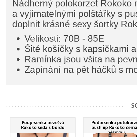
Nádherný polokorzet Rokoko m
a vyjímatelnými polštářky s p
doplnit krásné sexy šortky Ro
Velikosti: 70B - 85E
Šité košíčky s kapsičkami a
Ramínka jsou všita na pevn
Zapínání na pět háčků s mo
S
Podprsenka bezešvá
Podprsenka polokorz
Rokoko šedá s bordó
push up Rokoko černá
béžovou