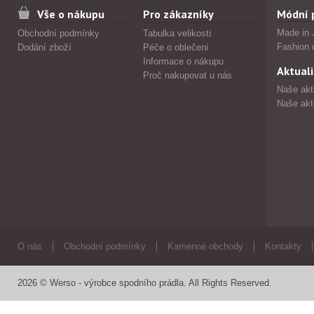
Vše o nákupu
Pro zákazníky
Módní 
Made in 
Obchodní podmínky
Tabulka velikostí
Fashion 
Dodání zboží
Péče o oblečení
Informace o nákupu
Aktuali
Proč nakupovat u nás
Naše akt
Naše akt
O nás
Obchodní podmínky
Kamenné obchody
Kontakty
2026 © Werso - výrobce spodního prádla. All Rights Reserved.