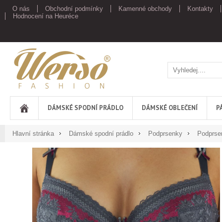
O nás
Obchodní podmínky
Kamenné obchody
Kontakty
Hodnocení na Heuréce
Werso
DÁMSKÉ SPODNÍ PRÁDLO
DÁMSKÉ OBLEČENÍ
P
Hlavní stránka
Dámské spodní prádlo
Podprsenky
Podprse