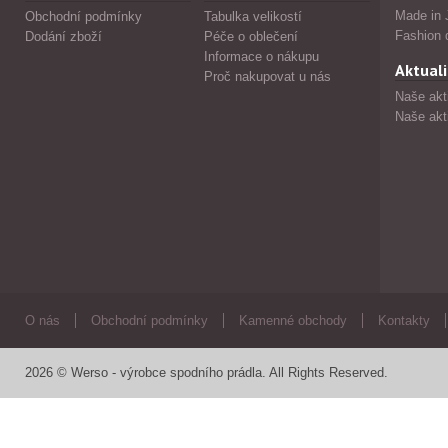
Made in 
Obchodní podmínky
Tabulka velikostí
Fashion 
Dodání zboží
Péče o oblečení
Informace o nákupu
Aktuali
Proč nakupovat u nás
Naše akt
Naše akt
O nás
Obchodní podmínky
Kamenné obchody
Kontakty
2026 © Werso - výrobce spodního prádla. All Rights Reserved.