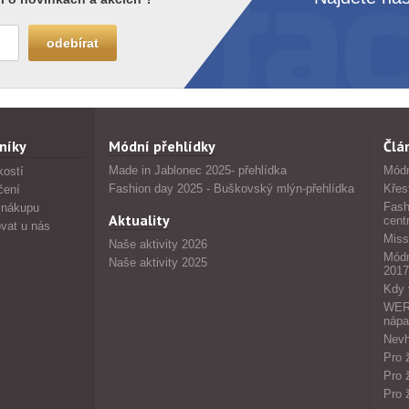
níky
Módní přehlídky
Člá
Made in Jablonec 2025- přehlídka
Módn
kostí
Fashion day 2025 - Buškovský mlýn-přehlídka
Křes
čení
Fash
 nákupu
Aktuality
cent
vat u nás
Miss
Naše aktivity 2026
Módn
Naše aktivity 2025
2017
Kdy 
WERS
nápa
Nevh
Pro 
Pro 
Pro 