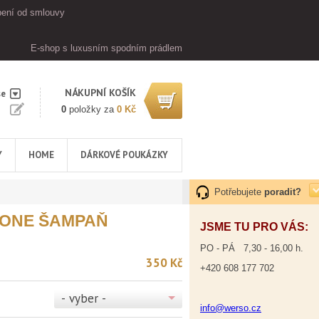
ení od smlouvy
E-shop s luxusním spodním prádlem
NÁKUPNÍ KOŠÍK
se
0
položky za
0 Kč
Y
HOME
DÁRKOVÉ POUKÁZKY
Potřebujete
poradit?
ONE ŠAMPAŇ
JSME TU PRO VÁS:
PO - PÁ 7,30 - 16,00 h.
350 Kč
+420 608 177 702
- vyber -
info@werso.cz