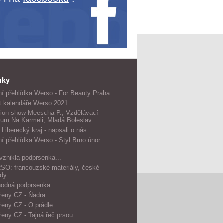
nky
í přehlídka Werso - For Beauty Praha
t kalendáře Werso 2021
ion show Meescha P., Vzdělávací
rum Na Karmeli, Mladá Boleslav
 Liberecký kraj - napsali o nás:
í přehlídka Werso - Styl Brno únor
vznikla podprsenka...
O: francouzské materiály, české
dy
odná podprsenka...
ženy CZ - Ňadra...
ženy CZ - O prádle
ženy CZ - Tajná řeč prsou