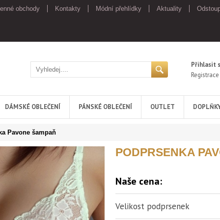
enné obchody
Kontakty
Módní přehlídky
Aktuality
Odstoup
Přihlasit 
Registrace
DÁMSKÉ OBLEČENÍ
PÁNSKÉ OBLEČENÍ
OUTLET
DOPLŇK
ka Pavone šampaň
PODPRSENKA PAV
Naše cena:
Velikost podprsenek