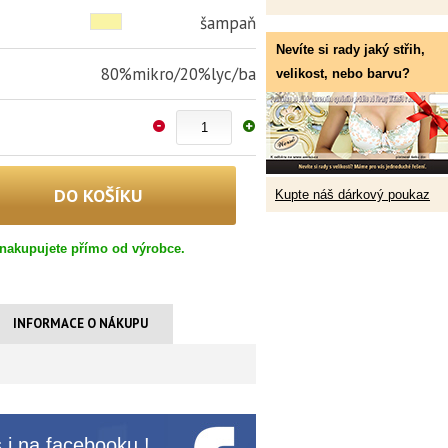
šampaň
Nevíte si rady jaký střih,
80%mikro/20%lyc/ba
velikost, nebo barvu?
Kupte náš dárkový poukaz
nakupujete přímo od výrobce.
INFORMACE O NÁKUPU
 i na
facebooku
!