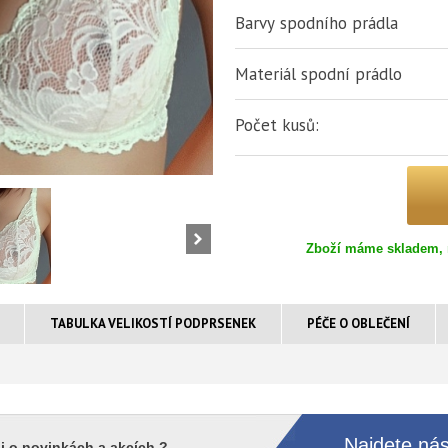
Barvy spodního prádla
Materiál spodní prádlo
Počet kusů:
Zboží máme skladem, 
TABULKA VELIKOSTÍ PODPRSENEK
PÉČE O OBLEČENÍ
Najdete nás
i o novinkách a akcích ?