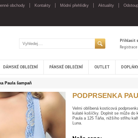
enné obchody
Kontakty
Módní přehlídky
Aktuality
Odstoup
Přihlasit 
Registrace
DÁMSKÉ OBLEČENÍ
PÁNSKÉ OBLEČENÍ
OUTLET
DOPLŇK
ka Paula šampaň
PODPRSENKA PAU
Velmi oblíbená kosticová podprsenk
kulaté košíčky. Doplnit se může do 
Paula a 125 Táňa, nižšího střihu ka
Luna.