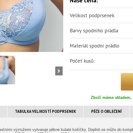
Naše cena:
Velikost podprsenek
Barvy spodního prádla
Materiál spodní prádlo
Počet kusů:
Zboží máme skladem, 
TABULKA VELIKOSTÍ PODPRSENEK
PÉČE O OBLEČENÍ
bočními výztužemi vytvaruje pěkné kulaté košíčky. Doplnit se může do kompl