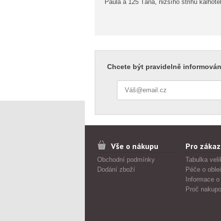
Paula a 125 Táňa, nižšího střihu kalhot
Chcete být pravidelně informován
Vše o nákupu
Pro zákaz
Obchodní podmínky
Tabulka veli
Dodání zboží
Péče o oble
Informace o
Proč nakupo