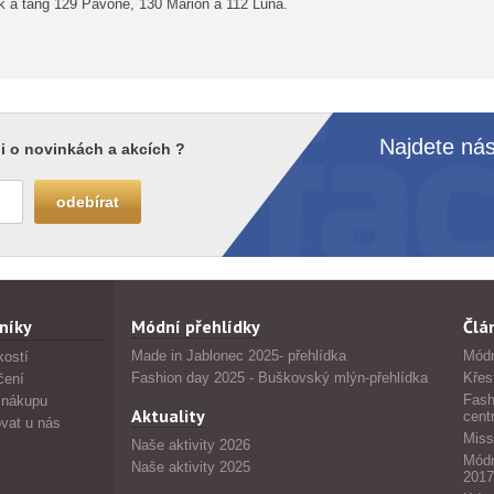
ek a tang 129 Pavone, 130 Marion a 112 Luna.
Najdete nás
i o novinkách a akcích ?
níky
Módní přehlídky
Člá
Made in Jablonec 2025- přehlídka
Módn
kostí
Fashion day 2025 - Buškovský mlýn-přehlídka
Křes
čení
Fash
 nákupu
Aktuality
cent
vat u nás
Miss
Naše aktivity 2026
Módn
Naše aktivity 2025
2017