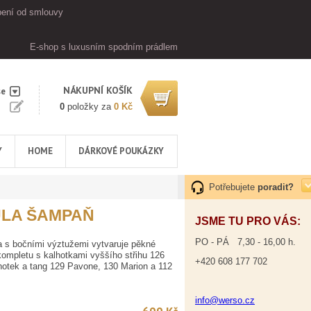
ení od smlouvy
E-shop s luxusním spodním prádlem
NÁKUPNÍ KOŠÍK
se
0
položky za
0 Kč
Y
HOME
DÁRKOVÉ POUKÁZKY
Potřebujete
poradit?
LA ŠAMPAŇ
JSME TU PRO VÁS:
PO - PÁ 7,30 - 16,00 h.
a s bočními výztužemi vytvaruje pěkné
kompletu s kalhotkami vyššího střihu 126
+420 608 177 702
lhotek a tang 129 Pavone, 130 Marion a 112
info@werso.cz