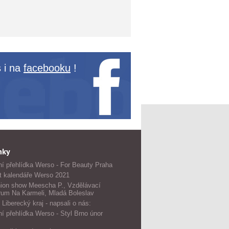
 i na
facebooku
!
nky
í přehlídka Werso - For Beauty Praha
t kalendáře Werso 2021
ion show Meescha P., Vzdělávací
rum Na Karmeli, Mladá Boleslav
 Liberecký kraj - napsali o nás:
í přehlídka Werso - Styl Brno únor