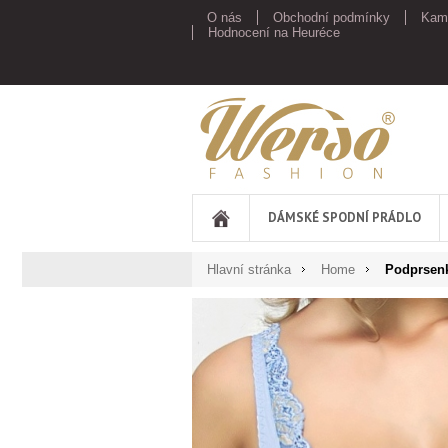
O nás
Obchodní podmínky
Kam
Hodnocení na Heuréce
Werso
DÁMSKÉ SPODNÍ PRÁDLO
Hlavní stránka
Home
Podprsen