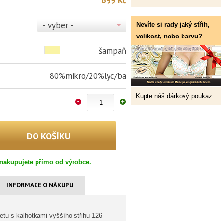
699 Kč
- vyber -
Nevíte si rady jaký střih,
velikost, nebo barvu?
šampaň
80%mikro/20%lyc/ba
Kupte náš dárkový poukaz
nakupujete přímo od výrobce.
INFORMACE O NÁKUPU
etu s kalhotkami vyššího střihu 126