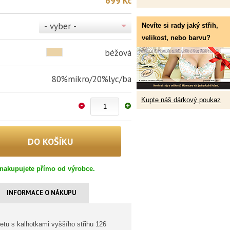
699 Kč
- vyber -
Nevíte si rady jaký střih,
velikost, nebo barvu?
béžová
80%mikro/20%lyc/ba
Kupte náš dárkový poukaz
nakupujete přímo od výrobce.
INFORMACE O NÁKUPU
etu s kalhotkami vyššího střihu 126