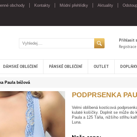
enné obchody
Kontakty
Módní přehlídky
Aktuality
Odstoup
Přihlasit 
Registrace
DÁMSKÉ OBLEČENÍ
PÁNSKÉ OBLEČENÍ
OUTLET
DOPLŇK
a Paula béžová
PODPRSENKA PAU
Velmi oblíbená kosticová podprsenk
kulaté košíčky. Doplnit se může do 
Paula a 125 Táňa, nižšího střihu ka
Luna.