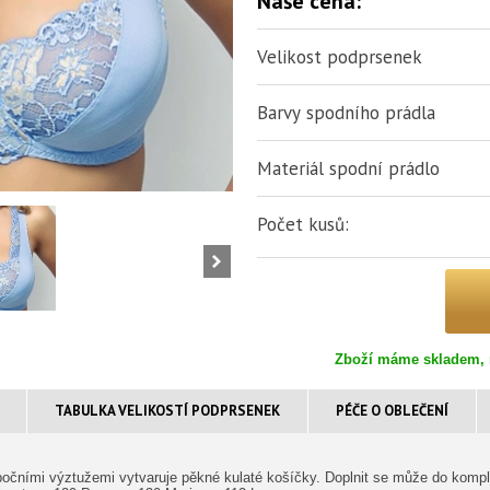
Naše cena:
Velikost podprsenek
Barvy spodního prádla
Materiál spodní prádlo
Počet kusů:
Zboží máme skladem, 
TABULKA VELIKOSTÍ PODPRSENEK
PÉČE O OBLEČENÍ
bočními výztužemi vytvaruje pěkné kulaté košíčky. Doplnit se může do kompl