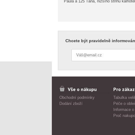
Paula a 125 Táňa, nižšího střihu kalhot
Chcete být pravidelně informován
Vše o nákupu
Pro zákaz
Obchodní podmínky
Tabulka veli
Dodání zboží
Péče o oble
Informace o
Proč nakupo