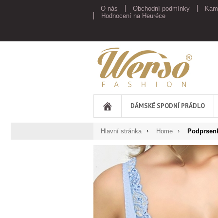
O nás
Obchodní podmínky
Kam
Hodnocení na Heuréce
Werso
DÁMSKÉ SPODNÍ PRÁDLO
Hlavní stránka
Home
Podprsenk