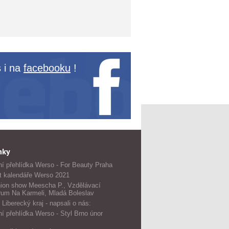
 i na
facebooku
!
nky
í přehlídka Werso - For Beauty Praha
t kalendáře Werso 2021
ion show Meescha P., Vzdělávací
rum Na Karmeli, Mladá Boleslav
 Liberecký kraj - napsali o nás:
í přehlídka Werso - Styl Brno únor