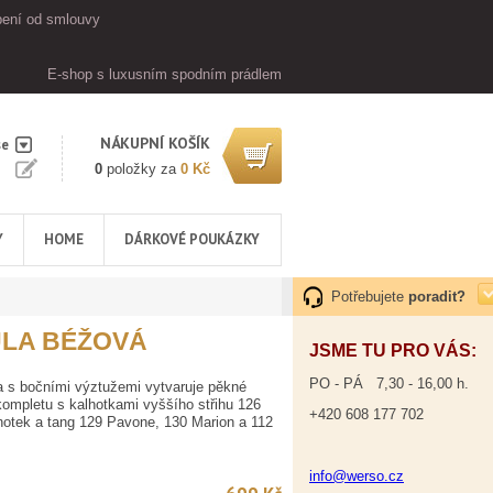
ení od smlouvy
E-shop s luxusním spodním prádlem
NÁKUPNÍ KOŠÍK
se
0
položky za
0 Kč
Y
HOME
DÁRKOVÉ POUKÁZKY
Potřebujete
poradit?
LA BÉŽOVÁ
JSME TU PRO VÁS:
PO - PÁ 7,30 - 16,00 h.
a s bočními výztužemi vytvaruje pěkné
kompletu s kalhotkami vyššího střihu 126
+420 608 177 702
lhotek a tang 129 Pavone, 130 Marion a 112
info@werso.cz