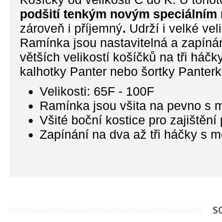
podšití tenkým novým speciálním
zároveň i příjemný
.
Udrží i velké ve
Ramínka jsou nastavitelná a zapínán
větších velikostí košíčků na tři háč
kalhotky Panter nebo šortky Panterk
Velikosti: 65F - 100F
Ramínka jsou všita na pevno s 
Všité boční kostice pro zajištění
Zapínání na dva až tři háčky s mo
S