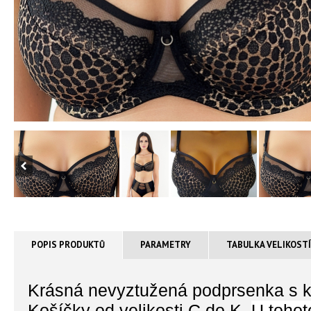
POPIS PRODUKTŮ
PARAMETRY
TABULKA VELIKOST
Krásná nevyztužená podprsenka s kos
Košíčky od velikosti C do K.
U tohot