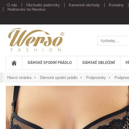
O nás
Obchodní podmínky
Kamenné obchody
Kontakty
Hodnocení na Heuréce
Werso
DÁMSKÉ SPODNÍ PRÁDLO
DÁMSKÉ OBLEČENÍ
P
Hlavní stránka
Dámské spodní prádlo
Podprsenky
Podprse