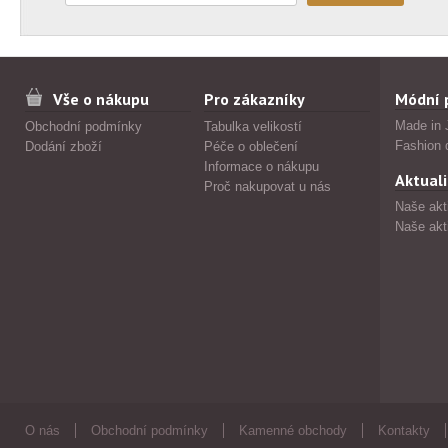
Vše o nákupu
Pro zákazníky
Módní 
Made in 
Obchodní podmínky
Tabulka velikostí
Fashion 
Dodání zboží
Péče o oblečení
Informace o nákupu
Aktuali
Proč nakupovat u nás
Naše akt
Naše akt
O nás
Obchodní podmínky
Kamenné obchody
Kontakty