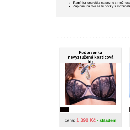
Ramínka jsou všita na pevno s možnost
Zapínání na dva až tři háčky s možností d
Podprsenka
nevyztužená kosticová
Iris
1 390 Kč
cena:
- skladem