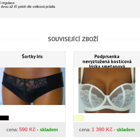
í regulace
vou až tří poloh dle velikosti prádla
SOUVISEJÍCÍ ZBOŽÍ
Šortky Iris
Podprsenka
nevyztužená kosticová
Iriska smetanová
590 Kč
1 390 Kč
cena:
- skladem
cena:
- skladem