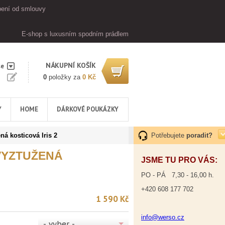
ení od smlouvy
E-shop s luxusním spodním prádlem
NÁKUPNÍ KOŠÍK
se
0
položky za
0 Kč
Y
HOME
DÁRKOVÉ POUKÁZKY
á kosticová Iris 2
Potřebujete
poradit?
VYZTUŽENÁ
JSME TU PRO VÁS:
PO - PÁ 7,30 - 16,00 h.
+420 608 177 702
1 590 Kč
info@werso.cz
- vyber -