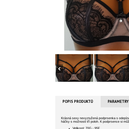
POPIS PRODUKTŮ
PARAMETRY
Krásná sexy nevyztužená podprsenka s odepínací
háčky s možností tří poloh. K podprsence si může
Velikosti: 70G - 95F