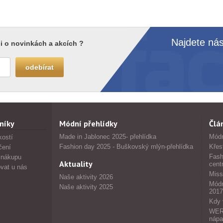
Najdete nás
i o novinkách a akcích ?
níky
Módní přehlídky
Člá
Made in Jablonec 2025- přehlídka
Módn
kostí
Fashion day 2025 - Buškovský mlýn-přehlídka
Křes
čení
Fash
 nákupu
Aktuality
cent
vat u nás
Miss
Naše aktivity 2026
Módn
Naše aktivity 2025
2017
Kdy 
WERS
nápa