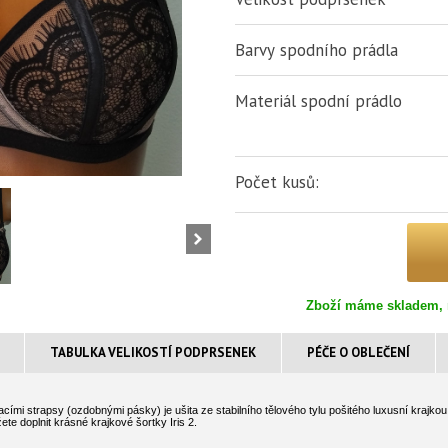
Barvy spodního prádla
Materiál spodní prádlo
Počet kusů:
Zboží máme skladem, 
TABULKA VELIKOSTÍ PODPRSENEK
PÉČE O OBLEČENÍ
mi strapsy (ozdobnými pásky) je ušita ze stabilního tělového tylu pošitého luxusní krajkou
te doplnit krásné krajkové šortky Iris 2.