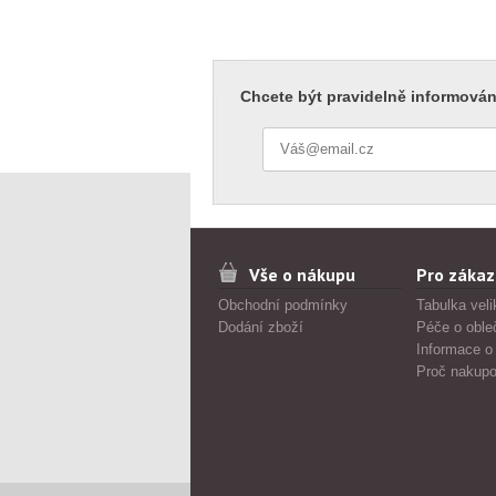
Chcete být pravidelně informován
Vše o nákupu
Pro zákaz
Obchodní podmínky
Tabulka veli
Dodání zboží
Péče o oble
Informace o
Proč nakupo