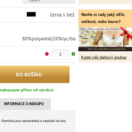
černá s béž.
Nevíte si rady jaký střih,
velikost, nebo barvu?
80%polyamid/20%lyc/ba
Kupte náš dárkový poukaz
nakupujete přímo od výrobce.
INFORMACE O NÁKUPU
.
Ramínka jsou nastavitelná a zapínání na dva