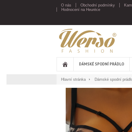
O nás
Obchodní podmínky
Kam
Hodnocení na Heuréce
Werso
DÁMSKÉ SPODNÍ PRÁDLO
Hlavní stránka
Dámské spodní prádl