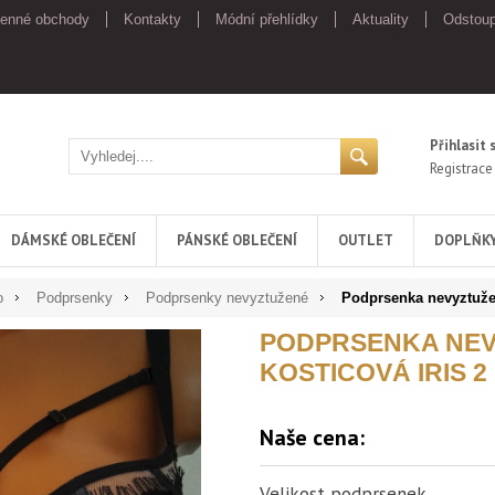
enné obchody
Kontakty
Módní přehlídky
Aktuality
Odstoup
Přihlasit 
Registrace
DÁMSKÉ OBLEČENÍ
PÁNSKÉ OBLEČENÍ
OUTLET
DOPLŇK
o
Podprsenky
Podprsenky nevyztužené
Podprsenka nevyztužen
PODPRSENKA NE
KOSTICOVÁ IRIS 2
Naše cena:
Velikost podprsenek