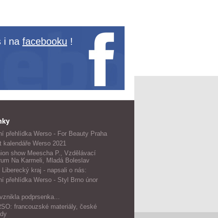
 i na
facebooku
!
nky
í přehlídka Werso - For Beauty Praha
t kalendáře Werso 2021
ion show Meescha P., Vzdělávací
rum Na Karmeli, Mladá Boleslav
 Liberecký kraj - napsali o nás:
í přehlídka Werso - Styl Brno únor
vznikla podprsenka...
O: francouzské materiály, české
dy