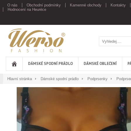
O nás
Obchodní podmínky
Kamenné obchody
Kontakty
Hodnocení na Heuréce
Werso
DÁMSKÉ SPODNÍ PRÁDLO
DÁMSKÉ OBLEČENÍ
P
Hlavní stránka
Dámské spodní prádlo
Podprsenky
Podprse