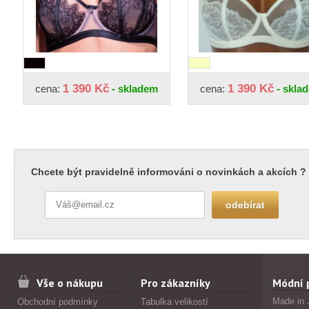
1 390 Kč
1 390 Kč
cena:
- skladem
cena:
- skla
Chcete být pravidelně informováni o novinkách a akcích ?
Vše o nákupu
Pro zákazníky
Módní 
Made in 
Obchodní podmínky
Tabulka velikostí