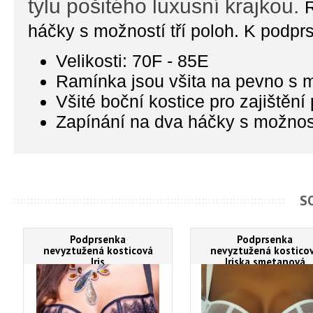
tylu pošitého luxusní krajkou.
R
háčky s možností tří poloh. K podprs
Velikosti: 70F - 85E
Ramínka jsou všita na pevno s 
Všité boční kostice pro zajištění
Zapínání na dva háčky s možností
S
Podprsenka
Podprsenka
nevyztužená kosticová
nevyztužená kostico
Iris
Iriska smetanová