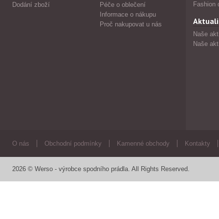
Fashion 
Dodání zboží
Péče o oblečení
Informace o nákupu
Aktuali
Proč nakupovat u nás
Naše akt
Naše akt
O nás
Obchodní podmínky
Kamenné obchody
Kontakty
2026 © Werso - výrobce spodního prádla. All Rights Reserved.