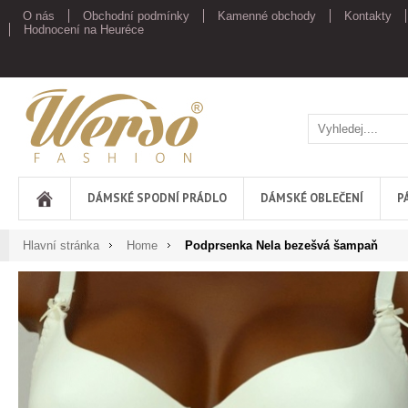
O nás
Obchodní podmínky
Kamenné obchody
Kontakty
Hodnocení na Heuréce
Werso
DÁMSKÉ SPODNÍ PRÁDLO
DÁMSKÉ OBLEČENÍ
P
Hlavní stránka
Home
Podprsenka Nela bezešvá šampaň