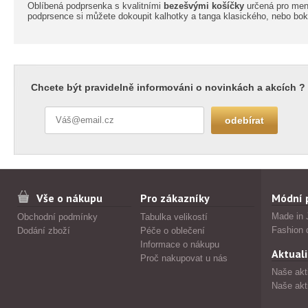
Oblíbená podprsenka s kvalitními
bezešvými košíčky
určená pro menš
podprsence si můžete dokoupit kalhotky a tanga klasického, nebo bo
Chcete být pravidelně informováni o novinkách a akcích ?
Vše o nákupu
Pro zákazníky
Módní 
Made in 
Obchodní podmínky
Tabulka velikostí
Fashion 
Dodání zboží
Péče o oblečení
Informace o nákupu
Aktuali
Proč nakupovat u nás
Naše akt
Naše akt