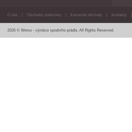
O nás
Obchodní podmínky
Kamenné obchody
Kontakty
2026 © Werso - výrobce spodního prádla. All Rights Reserved.