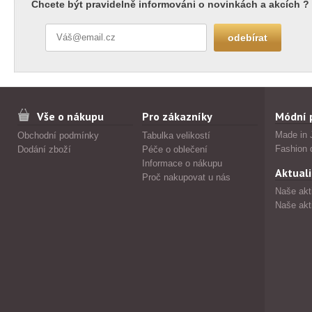
Chcete být pravidelně informováni o novinkách a akcích ?
Vše o nákupu
Pro zákazníky
Módní 
Made in 
Obchodní podmínky
Tabulka velikostí
Fashion 
Dodání zboží
Péče o oblečení
Informace o nákupu
Aktuali
Proč nakupovat u nás
Naše akt
Naše akt