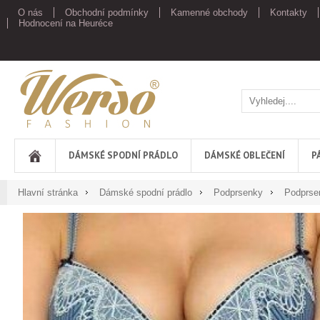
O nás
Obchodní podmínky
Kamenné obchody
Kontakty
Hodnocení na Heuréce
Werso
DÁMSKÉ SPODNÍ PRÁDLO
DÁMSKÉ OBLEČENÍ
P
Hlavní stránka
Dámské spodní prádlo
Podprsenky
Podprse