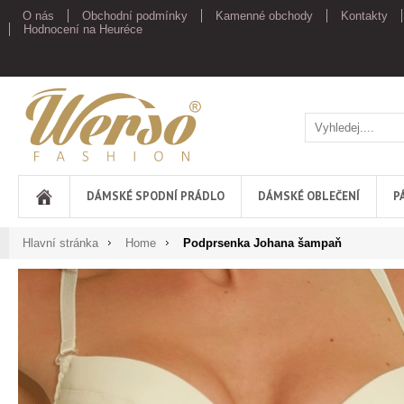
O nás
Obchodní podmínky
Kamenné obchody
Kontakty
Hodnocení na Heuréce
Werso
DÁMSKÉ SPODNÍ PRÁDLO
DÁMSKÉ OBLEČENÍ
P
Hlavní stránka
Home
Podprsenka Johana šampaň