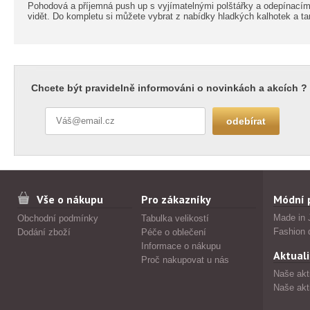
Pohodová a příjemná push up s vyjímatelnými polštářky a odepínacími 
vidět. Do kompletu si můžete vybrat z nabídky hladkých kalhotek a t
Chcete být pravidelně informováni o novinkách a akcích ?
Vše o nákupu
Pro zákazníky
Módní 
Made in 
Obchodní podmínky
Tabulka velikostí
Fashion 
Dodání zboží
Péče o oblečení
Informace o nákupu
Aktuali
Proč nakupovat u nás
Naše akt
Naše akt