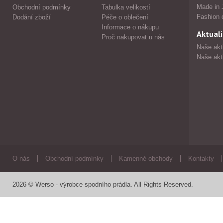
Made in 
Obchodní podmínky
Tabulka velikostí
Fashion 
Dodání zboží
Péče o oblečení
Informace o nákupu
Aktuali
Proč nakupovat u nás
Naše akt
Naše akt
O nás
Obchodní podmínky
Kamenné obchody
Kontakty
2026 © Werso - výrobce spodního prádla. All Rights Reserved.