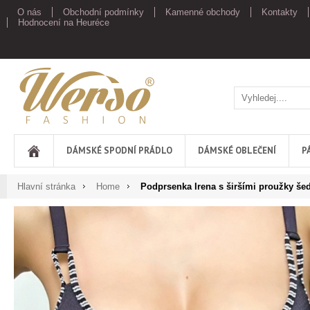
O nás
Obchodní podmínky
Kamenné obchody
Kontakty
Hodnocení na Heuréce
Werso
DÁMSKÉ SPODNÍ PRÁDLO
DÁMSKÉ OBLEČENÍ
P
Hlavní stránka
Home
Podprsenka Irena s širšími proužky še