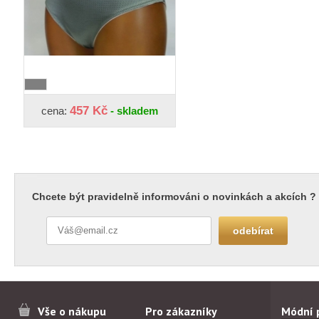
457 Kč
cena:
- skladem
Chcete být pravidelně informováni o novinkách a akcích ?
Vše o nákupu
Pro zákazníky
Módní 