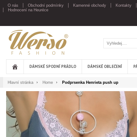
O nás
Obchodní podmínky
Kamenné obchody
Kontakty
Hodnocení na Heuréce
Werso
DÁMSKÉ SPODNÍ PRÁDLO
DÁMSKÉ OBLEČENÍ
P
Hlavní stránka
Home
Podprsenka Henrieta push up