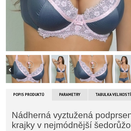
POPIS PRODUKTŮ
PARAMETRY
TABULKA VELIKOST
Nádherná vyztužená podprsenk
krajky v nejmódnější šedorůž