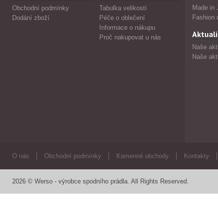
Made in 
Obchodní podmínky
Tabulka velikostí
Fashion 
Dodání zboží
Péče o oblečení
Informace o nákupu
Aktuali
Proč nakupovat u nás
Naše akt
Naše akt
O nás
Obchodní podmínky
Kamenné obchody
Kontakty
2026 © Werso - výrobce spodního prádla. All Rights Reserved.