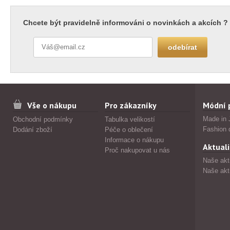
Chcete být pravidelně informováni o novinkách a akcích ?
Vše o nákupu
Pro zákazníky
Módní 
Made in 
Obchodní podmínky
Tabulka velikostí
Fashion 
Dodání zboží
Péče o oblečení
Informace o nákupu
Aktuali
Proč nakupovat u nás
Naše akt
Naše akt