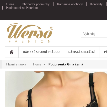
O nás
Obchodní podmínky
Kamenné obchody
Kontakty
Hodnocení na Heuréce
Werso
DÁMSKÉ SPODNÍ PRÁDLO
DÁMSKÉ OBLEČENÍ
P
Hlavní stránka
Home
Podprsenka Gina černá