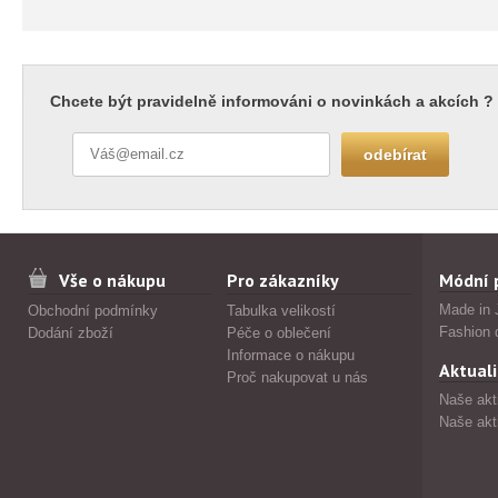
Chcete být pravidelně informováni o novinkách a akcích ?
Vše o nákupu
Pro zákazníky
Módní 
Made in 
Obchodní podmínky
Tabulka velikostí
Fashion 
Dodání zboží
Péče o oblečení
Informace o nákupu
Aktuali
Proč nakupovat u nás
Naše akt
Naše akt