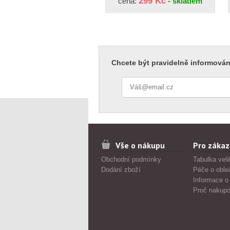
299 Kč
cena:
- skladem
Chcete být pravidelně informován
Vše o nákupu
Pro zákaz
Obchodní podmínky
Tabulka veli
Dodání zboží
Péče o oble
Informace o
Proč nakupo