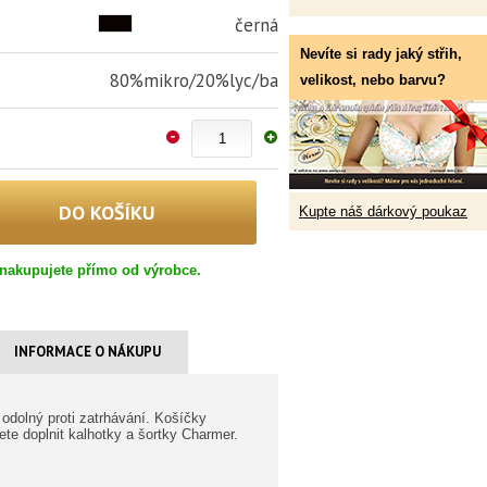
černá
Nevíte si rady jaký střih,
80%mikro/20%lyc/ba
velikost, nebo barvu?
Kupte náš dárkový poukaz
nakupujete přímo od výrobce.
INFORMACE O NÁKUPU
odolný proti zatrhávání. Košíčky
ete doplnit kalhotky a šortky Charmer.