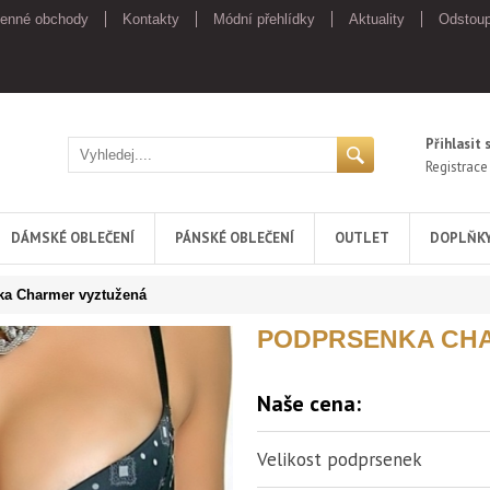
enné obchody
Kontakty
Módní přehlídky
Aktuality
Odstoup
Přihlasit 
Registrace
DÁMSKÉ OBLEČENÍ
PÁNSKÉ OBLEČENÍ
OUTLET
DOPLŇK
ka Charmer vyztužená
PODPRSENKA CH
Naše cena:
Velikost podprsenek