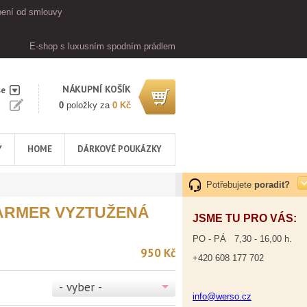
ení od smlouvy
E-shop s luxusním spodním prádlem
NÁKUPNÍ KOŠÍK
se
0
položky za
0 Kč
Y
HOME
DÁRKOVÉ POUKÁZKY
Potřebujete
poradit?
ARMER VYZTUŽENÁ
JSME TU PRO VÁS:
PO - PÁ 7,30 - 16,00 h.
950 Kč
+420 608 177 702
- vyber -
info@werso.cz