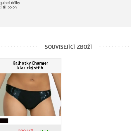
gulací délky
 tří poloh
SOUVISEJÍCÍ ZBOŽÍ
Kalhotky Charmer
klasický střih