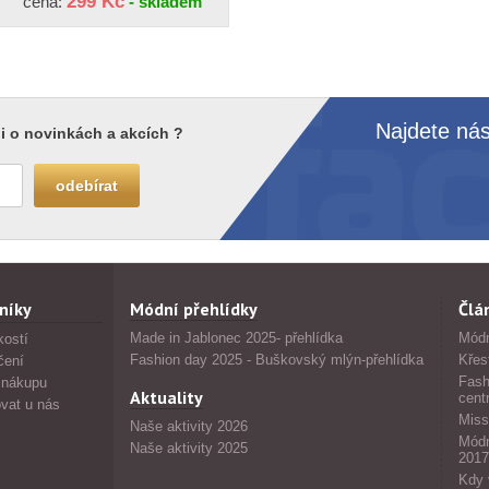
299 Kč
cena:
- skladem
Najdete nás
i o novinkách a akcích ?
níky
Módní přehlídky
Člá
Made in Jablonec 2025- přehlídka
Módn
kostí
Fashion day 2025 - Buškovský mlýn-přehlídka
Křes
čení
Fash
 nákupu
Aktuality
cent
vat u nás
Miss
Naše aktivity 2026
Módn
Naše aktivity 2025
2017
Kdy 