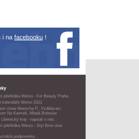
 i na
facebooku
!
nky
í přehlídka Werso - For Beauty Praha
t kalendáře Werso 2021
ion show Meescha P., Vzdělávací
rum Na Karmeli, Mladá Boleslav
 Liberecký kraj - napsali o nás:
í přehlídka Werso - Styl Brno únor
vznikla podprsenka...