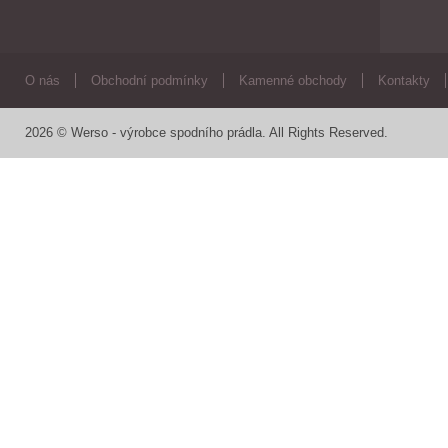
O nás
Obchodní podmínky
Kamenné obchody
Kontakty
2026 © Werso - výrobce spodního prádla. All Rights Reserved.