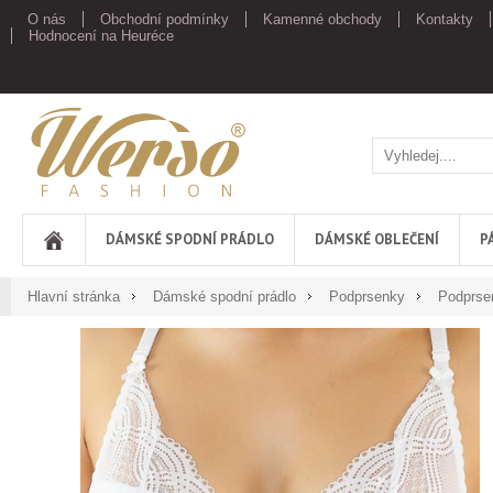
O nás
Obchodní podmínky
Kamenné obchody
Kontakty
Hodnocení na Heuréce
Werso
DÁMSKÉ SPODNÍ PRÁDLO
DÁMSKÉ OBLEČENÍ
P
Hlavní stránka
Dámské spodní prádlo
Podprsenky
Podprsen