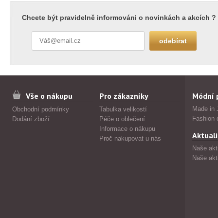
Chcete být pravidelně informováni o novinkách a akcích ?
Vše o nákupu
Pro zákazníky
Módní 
Made in 
Obchodní podmínky
Tabulka velikostí
Fashion 
Dodání zboží
Péče o oblečení
Informace o nákupu
Aktuali
Proč nakupovat u nás
Naše akt
Naše akt