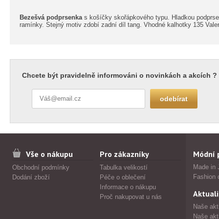
Bezešvá podprsenka
s košíčky skořápkového typu. Hladkou podprsen
ramínky. Stejný motiv zdobí zadní díl tang. Vhodné kalhotky 135 Vale
Chcete být pravidelně informováni o novinkách a akcích ?
Vše o nákupu
Pro zákazníky
Módní 
Made in 
Obchodní podmínky
Tabulka velikostí
Fashion 
Dodání zboží
Péče o oblečení
Informace o nákupu
Aktuali
Proč nakupovat u nás
Naše akt
Naše akt