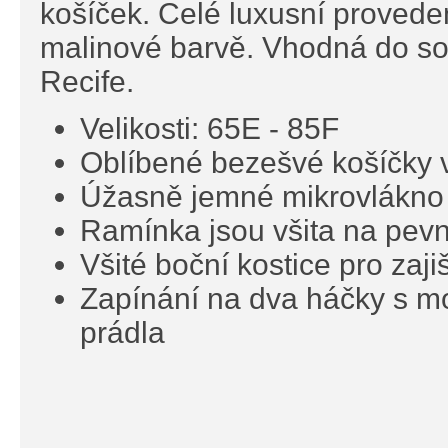
košíček. Celé luxusní proveden
malinové barvě. Vhodná do so
Recife.
Velikosti: 65E - 85F
Oblíbené bezešvé košíčky 
Úžasně jemné mikrovlákno
Ramínka jsou všita na pev
Všité boční kostice pro zaji
Zapínání na dva háčky s mož
prádla