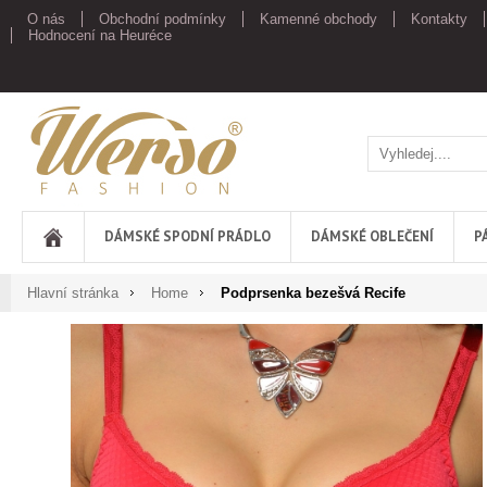
O nás
Obchodní podmínky
Kamenné obchody
Kontakty
Hodnocení na Heuréce
Werso
DÁMSKÉ SPODNÍ PRÁDLO
DÁMSKÉ OBLEČENÍ
P
Hlavní stránka
Home
Podprsenka bezešvá Recife