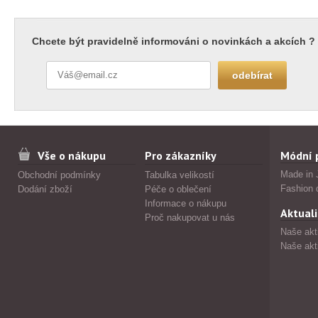
Chcete být pravidelně informováni o novinkách a akcích ?
Vše o nákupu
Pro zákazníky
Módní 
Made in 
Obchodní podmínky
Tabulka velikostí
Fashion 
Dodání zboží
Péče o oblečení
Informace o nákupu
Aktuali
Proč nakupovat u nás
Naše akt
Naše akt