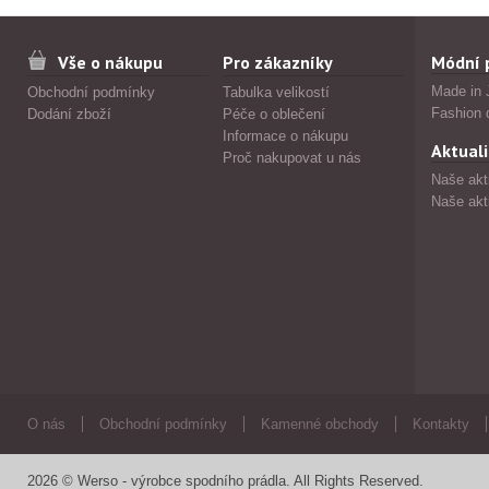
Vše o nákupu
Pro zákazníky
Módní 
Made in 
Obchodní podmínky
Tabulka velikostí
Fashion 
Dodání zboží
Péče o oblečení
Informace o nákupu
Aktuali
Proč nakupovat u nás
Naše akt
Naše akt
O nás
Obchodní podmínky
Kamenné obchody
Kontakty
2026 © Werso - výrobce spodního prádla. All Rights Reserved.