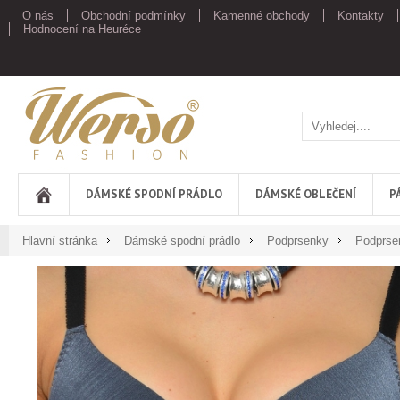
O nás
Obchodní podmínky
Kamenné obchody
Kontakty
Hodnocení na Heuréce
Werso
DÁMSKÉ SPODNÍ PRÁDLO
DÁMSKÉ OBLEČENÍ
P
Hlavní stránka
Dámské spodní prádlo
Podprsenky
Podprse