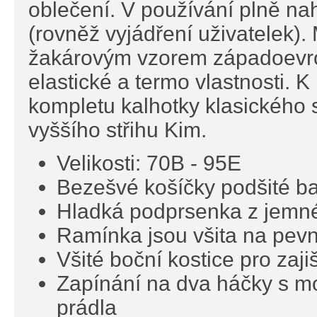
oblečení. V používání plně na
(rovněž vyjádření uživatelek). 
žakárovým vzorem západoevro
elastické a termo vlastnosti. 
kompletu kalhotky klasického s
vyššího střihu Kim.
Velikosti: 70B - 95E
Bezešvé košíčky podšité b
Hladká podprsenka z jemné
Ramínka jsou všita na pev
Všité boční kostice pro zaji
Zapínání na dva háčky s mož
prádla