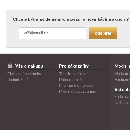
Chcete být pravidelně informováni o novinkách a akcích ?
Vše o nákupu
Pro zákazníky
Módní 
Made in 
Obchodní podmínky
Tabulka velikostí
Fashion 
Dodání zboží
Péče o oblečení
Informace o nákupu
Aktuali
Proč nakupovat u nás
Naše akt
Naše akt