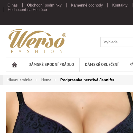
O nás
Obchodní podmínky
Kamenné obchody
Kontakty
Hodnocení na Heuréce
Werso
DÁMSKÉ SPODNÍ PRÁDLO
DÁMSKÉ OBLEČENÍ
P
Hlavní stránka
Home
Podprsenka bezešvá Jennifer