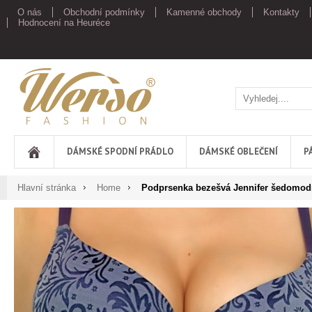
O nás
Obchodní podmínky
Kamenné obchody
Kontakty
Hodnocení na Heuréce
Werso
DÁMSKÉ SPODNÍ PRÁDLO
DÁMSKÉ OBLEČENÍ
P
Hlavní stránka
Home
Podprsenka bezešvá Jennifer šedomod