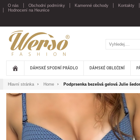
O nás
Obchodní podmínky
Kamenné obchody
Kontakty
Hodnocení na Heuréce
Werso
DÁMSKÉ SPODNÍ PRÁDLO
DÁMSKÉ OBLEČENÍ
P
Hlavní stránka
Home
Podprsenka bezešvá gelová Julie šed