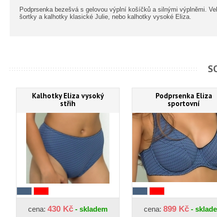
Podprsenka bezešvá s gelovou výplní košíčků a silnými výplněmi. Veli
šortky a kalhotky klasické Julie, nebo kalhotky vysoké Eliza.
S
Kalhotky Eliza vysoký
Podprsenka Eliza
střih
sportovní
430 Kč
899 Kč
cena:
- skladem
cena:
- sklad