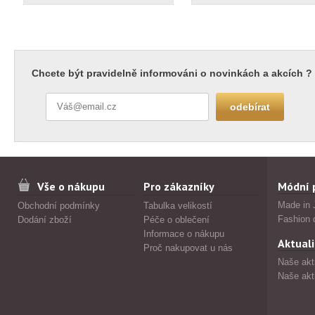
Chcete být pravidelně informováni o novinkách a akcích ?
Vše o nákupu
Pro zákazníky
Módní 
Made in 
Obchodní podmínky
Tabulka velikostí
Fashion 
Dodání zboží
Péče o oblečení
Informace o nákupu
Aktuali
Proč nakupovat u nás
Naše akt
Naše akt