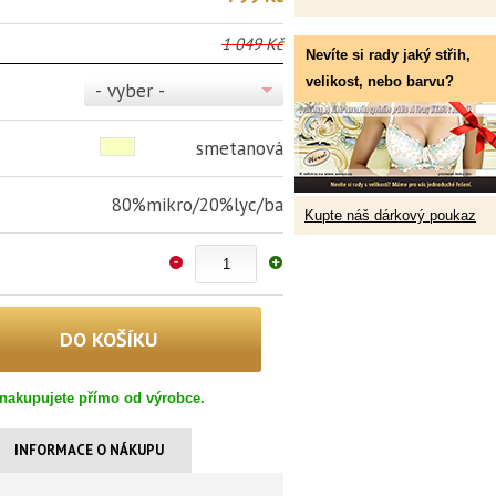
1 049 Kč
Nevíte si rady jaký střih,
velikost, nebo barvu?
- vyber -
smetanová
80%mikro/20%lyc/ba
Kupte náš dárkový poukaz
nakupujete přímo od výrobce.
INFORMACE O NÁKUPU