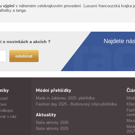
u výplní
v náherném celokrajkovém provedení. Luxusní francouzská krajka j
alhotky a tanga.
Najdete nás
i o novinkách a akcích ?
níky
Módní přehlídky
Člá
Made in Jablonec 2025- přehlídka
Módn
kostí
Fashion day 2025 - Buškovský mlýn-přehlídka
Křes
čení
Fash
 nákupu
Aktuality
cent
vat u nás
Miss
Naše aktivity 2026
Módn
Naše aktivity 2025
2017