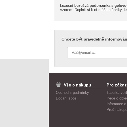
Luxusní
bezešvá podprsenka s gelovo
vzorem. Doplnit si k ní můžete šortky, k
Chcete být pravidelně informován
Vše o nákupu
Pro zákaz
Obchodní podmínky
Tabulka veli
Dodání zboží
Péče o oble
Informace o
Proč nakupo