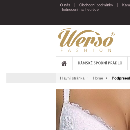
O nás
Obchodní podmínky
Kam
Hodnocení na Heuréce
Werso
DÁMSKÉ SPODNÍ PRÁDLO
Hlavní stránka
Home
Podprsenk