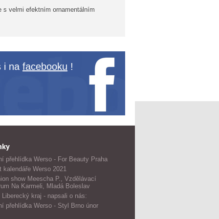
e s velmi efektním ornamentálním
 i na
facebooku
!
nky
í přehlídka Werso - For Beauty Praha
t kalendáře Werso 2021
ion show Meescha P., Vzdělávací
rum Na Karmeli, Mladá Boleslav
 Liberecký kraj - napsali o nás:
í přehlídka Werso - Styl Brno únor