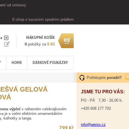
ení od smlouvy
E-shop s luxusním spodním prádlem
NÁKUPNÍ KOŠÍK
se
0
položky za
0 Kč
Y
HOME
DÁRKOVÉ POUKÁZKY
Potřebujete
poradit?
EŠVÁ GELOVÁ
JSME TU PRO VÁS:
OVÁ
PO - PÁ 7,30 - 16,00 h.
+420 608 177 702
ovou výplní
v náherném celokrajkovém
ka je s velmi efektním ornamentálním
y, kalhotky a tanga.
info@werso.cz
799 Kč