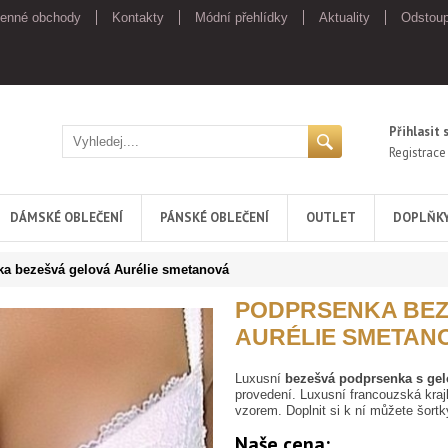
enné obchody
Kontakty
Módní přehlídky
Aktuality
Odstoup
Přihlasit 
Registrace
DÁMSKÉ OBLEČENÍ
PÁNSKÉ OBLEČENÍ
OUTLET
DOPLŇK
a bezešvá gelová Aurélie smetanová
PODPRSENKA BEZ
AURÉLIE SMETAN
Luxusní
bezešvá podprsenka s gel
provedení. Luxusní francouzská kraj
vzorem. Doplnit si k ní můžete šortk
Naše cena: