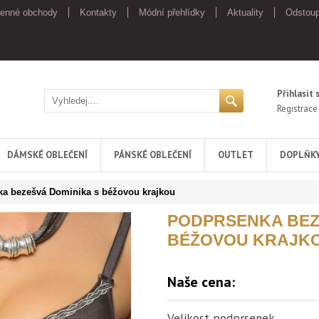
enné obchody
Kontakty
Módní přehlídky
Aktuality
Odstoup
Přihlasit 
Registrace
DÁMSKÉ OBLEČENÍ
PÁNSKÉ OBLEČENÍ
OUTLET
DOPLŇK
a bezešvá Dominika s béžovou krajkou
PODPRSENKA BEZ
BÉŽOVOU KRAJK
Naše cena:
Velikost podprsenek