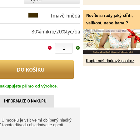
tmavě hnědá
Nevíte si rady jaký střih,
velikost, nebo barvu?
80%mikro/20%lyc/ba
Kupte náš dárkový poukaz
nakupujete přímo od výrobce.
INFORMACE O NÁKUPU
 U modelu je všit velmi oblíbený hladký
 tohoto důvodu objednávejte oproti