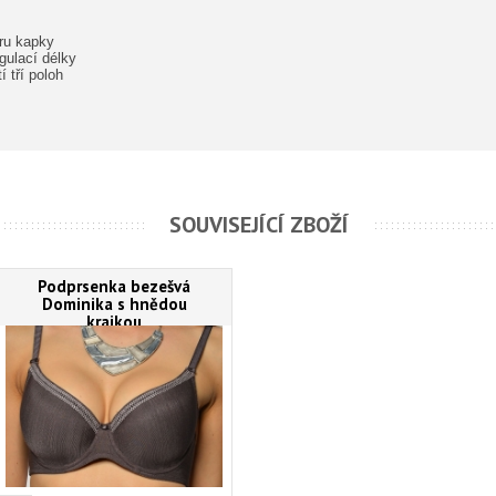
ru kapky
gulací délky
 tří poloh
SOUVISEJÍCÍ ZBOŽÍ
Podprsenka bezešvá
Dominika s hnědou
krajkou