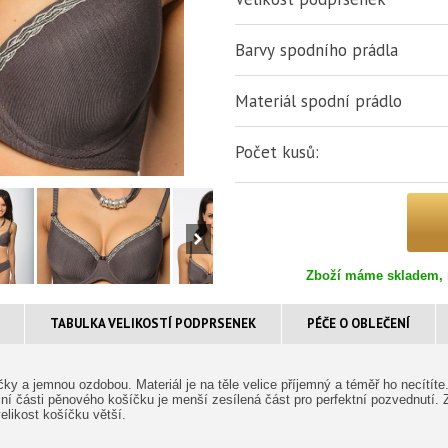
Barvy spodního prádla
Materiál spodní prádlo
Počet kusů:
Zboží máme skladem, 
TABULKA VELIKOSTÍ PODPRSENEK
PÉČE O OBLEČENÍ
y a jemnou ozdobou. Materiál je na těle velice příjemný a téměř ho necítíte.
í části pěnového košíčku je menší zesílená část pro perfektní pozvednutí. Z
elikost košíčku větší.