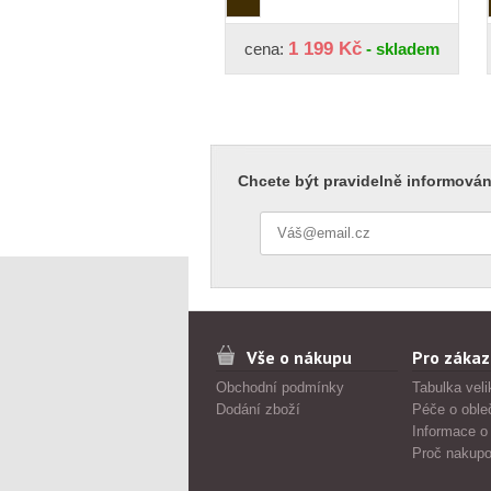
1 199 Kč
cena:
- skladem
Chcete být pravidelně informován
Vše o nákupu
Pro zákaz
Obchodní podmínky
Tabulka veli
Dodání zboží
Péče o oble
Informace o
Proč nakupo