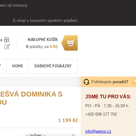
ení od smlouvy
E-shop s luxusním spodním prádlem
NÁKUPNÍ KOŠÍK
se
0
položky za
0 Kč
Y
HOME
DÁRKOVÉ POUKÁZKY
Potřebujete
poradit?
EŠVÁ DOMINIKA S
JSME TU PRO VÁS:
OU
PO - PÁ 7,30 - 16,00 h.
+420 608 177 702
1 199 Kč
info@werso.cz
- vyber -