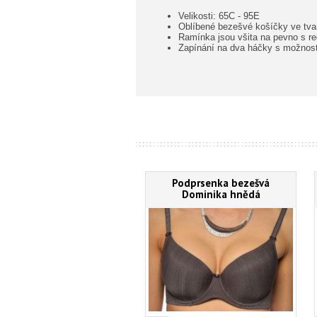
Velikosti: 65C - 95E
Oblíbené bezešvé košíčky ve tva
Ramínka jsou všita na pevno s re
Zapínání na dva háčky s možností
Podprsenka bezešvá
Dominika hnědá