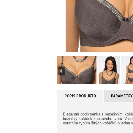
POPIS PRODUKTŮ
PARAMETRY
Elegantní podprsenka s bezešvými košíčk
bezešvý košíček kapkového tvaru. V doln
ostatním typům šitých košíčků o jednu v