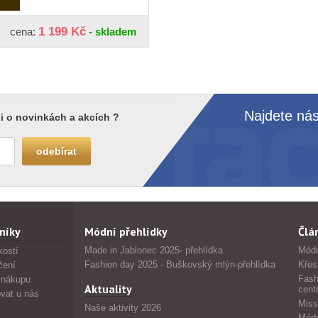
1 199 Kč
cena:
- skladem
Najdete nás
i o novinkách a akcích ?
níky
Módní přehlídky
Člá
Made in Jablonec 2025- přehlídka
Módn
kostí
Fashion day 2025 - Buškovský mlýn-přehlídka
Křes
čení
Fash
 nákupu
Aktuality
cent
vat u nás
Miss
Naše aktivity 2026
Módn