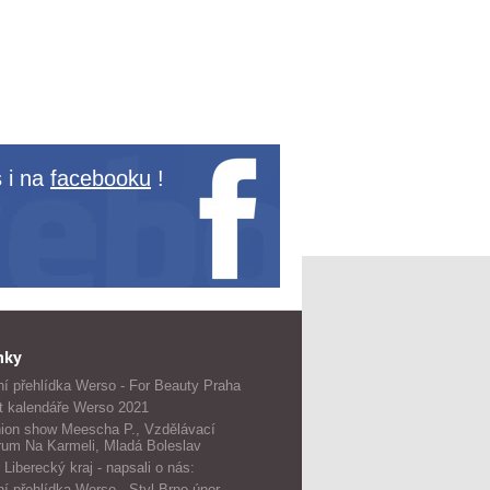
 i na
facebooku
!
nky
í přehlídka Werso - For Beauty Praha
t kalendáře Werso 2021
ion show Meescha P., Vzdělávací
rum Na Karmeli, Mladá Boleslav
 Liberecký kraj - napsali o nás:
í přehlídka Werso - Styl Brno únor