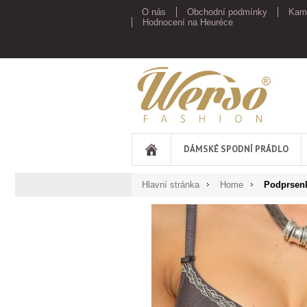
O nás
Obchodní podmínky
Kam
Hodnocení na Heuréce
Werso
DÁMSKÉ SPODNÍ PRÁDLO
Hlavní stránka
Home
Podprsenk