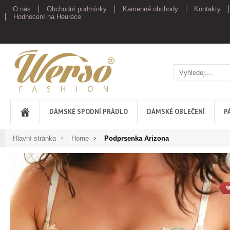
O nás
Obchodní podmínky
Kamenné obchody
Kontakty
Hodnocení na Heuréce
Werso
DÁMSKÉ SPODNÍ PRÁDLO
DÁMSKÉ OBLEČENÍ
P
Hlavní stránka
Home
Podprsenka Arizona