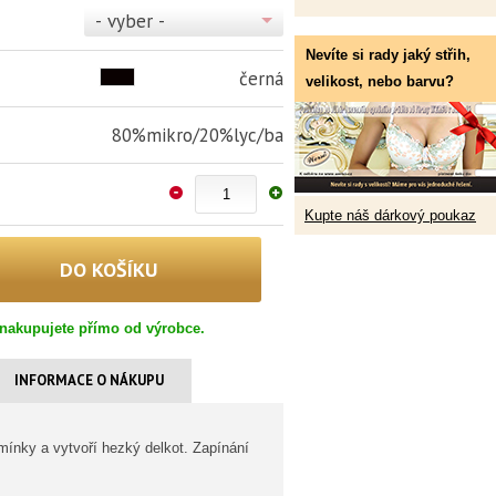
- vyber -
Nevíte si rady jaký střih,
černá
velikost, nebo barvu?
80%mikro/20%lyc/ba
Kupte náš dárkový poukaz
nakupujete přímo od výrobce.
INFORMACE O NÁKUPU
mínky a vytvoří hezký delkot. Zapínání