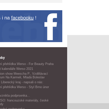
 i na
facebooku
!
nky
í přehlídka Werso - For Beauty Praha
t kalendáře Werso 2021
ion show Meescha P., Vzdělávací
rum Na Karmeli, Mladá Boleslav
 Liberecký kraj - napsali o nás:
í přehlídka Werso - Styl Brno únor
vznikla podprsenka...
O: francouzské materiály, české
dy
odná podprsenka...