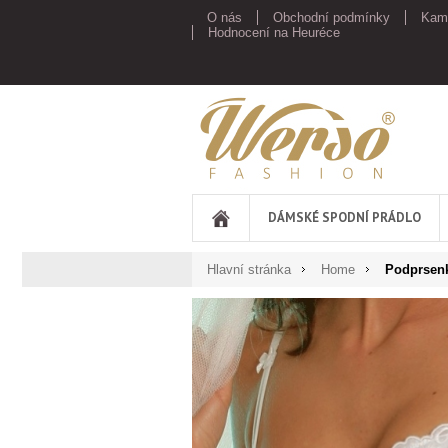
O nás
Obchodní podmínky
Kam
Hodnocení na Heuréce
Werso
DÁMSKÉ SPODNÍ PRÁDLO
Hlavní stránka
Home
Podprsenk