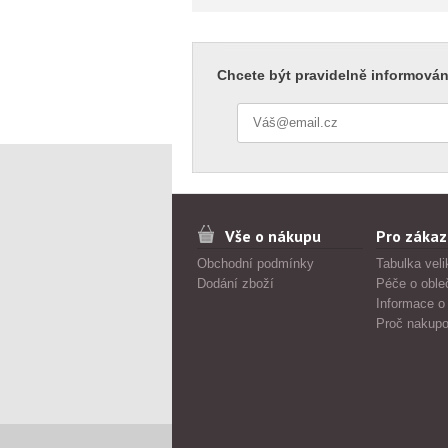
Chcete být pravidelně informován
Vše o nákupu
Pro zákaz
Obchodní podmínky
Tabulka veli
Dodání zboží
Péče o oble
Informace o
Proč nakupo