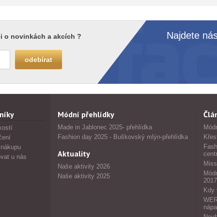
Najdete nás
i o novinkách a akcích ?
níky
Módní přehlídky
Člá
Made in Jablonec 2025- přehlídka
Módn
kostí
Fashion day 2025 - Buškovský mlýn-přehlídka
Křes
čení
Fash
 nákupu
Aktuality
cent
vat u nás
Miss
Naše aktivity 2026
Módn
Naše aktivity 2025
2017
Kdy 
WERS
nápa
Nevh