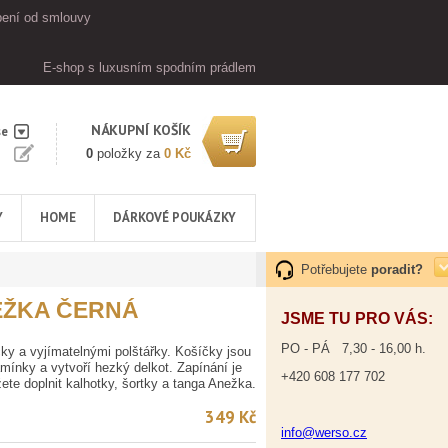
ení od smlouvy
E-shop s luxusním spodním prádlem
NÁKUPNÍ KOŠÍK
se
0
položky za
0 Kč
Y
HOME
DÁRKOVÉ POUKÁZKY
Potřebujete
poradit?
EŽKA ČERNÁ
JSME TU PRO VÁS:
PO - PÁ 7,30 - 16,00 h.
ky a vyjímatelnými polštářky. Košíčky jsou
mínky a vytvoří hezký delkot. Zapínání je
+420 608 177 702
te doplnit kalhotky, šortky a tanga Anežka.
349 Kč
info@werso.cz