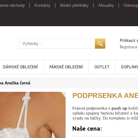
enné obchody
Kontakty
Módní přehlídky
Aktuality
Odstoup
Přihlasit 
Registrace
DÁMSKÉ OBLEČENÍ
PÁNSKÉ OBLEČENÍ
OUTLET
DOPLŇK
a Anežka černá
PODPRSENKA AN
Krásná podprsenka s
push up
košíč
vpředu spojeny hezkou bižuterií s ka
vzadu na háčky. Do kompletu si může
Naše cena: