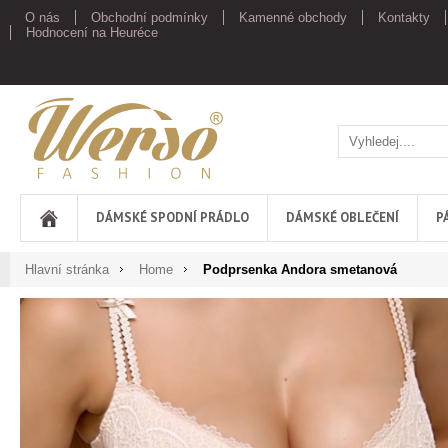
O nás
Obchodní podmínky
Kamenné obchody
Kontakty
Hodnocení na Heuréce
Werso
DÁMSKÉ SPODNÍ PRÁDLO
DÁMSKÉ OBLEČENÍ
P
Hlavní stránka
Home
Podprsenka Andora smetanová