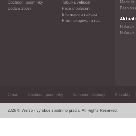
Made in 
Obchodní podmínky
Tabulka velikostí
Fashion 
Dodání zboží
Péče o oblečení
Informace o nákupu
Aktuali
Proč nakupovat u nás
Naše akt
Naše akt
O nás
Obchodní podmínky
Kamenné obchody
Kontakty
2026 © Werso - výrobce spodního prádla. All Rights Reserved.