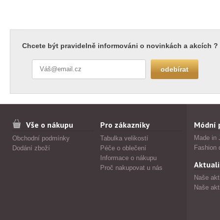
Chcete být pravidelně informováni o novinkách a akcích ?
Vše o nákupu
Pro zákazníky
Módní 
Made in 
Obchodní podmínky
Tabulka velikostí
Fashion 
Dodání zboží
Péče o oblečení
Informace o nákupu
Aktuali
Proč nakupovat u nás
Naše akt
Naše akt