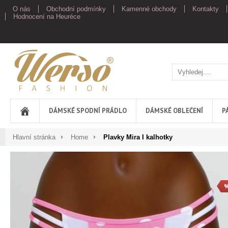
O nás
Obchodní podmínky
Kamenné obchody
Kontakty
Hodnocení na Heuréce
Werso
DÁMSKÉ SPODNÍ PRÁDLO
DÁMSKÉ OBLEČENÍ
P
Hlavní stránka
Home
Plavky Mira I kalhotky