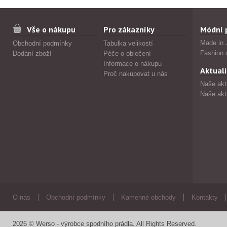
Vše o nákupu
Pro zákazníky
Módní 
Made in 
Obchodní podmínky
Tabulka velikostí
Fashion 
Dodání zboží
Péče o oblečení
Informace o nákupu
Aktuali
Proč nakupovat u nás
Naše akt
Naše akt
O nás
Obchodní podmínky
Kamenné obchody
Kontakty
2026 © Werso - výrobce spodního prádla. All Rights Reserved.