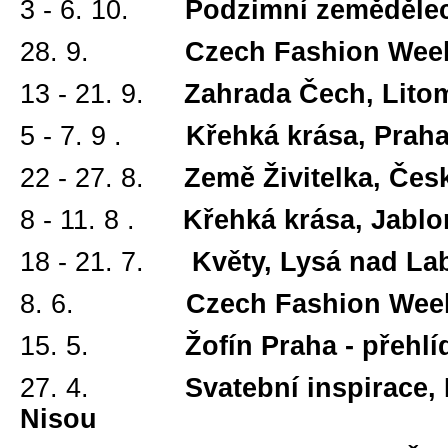
3
- 6. 10.
Podzimní zemědělec,
28. 9.
Czech Fashion Week
13
- 21. 9.
Zahrada Čech, Lito
5
- 7. 9 .
Křehká krása, Praha
22
- 27. 8.
Země Živitelka, Česk
8
- 11. 8 .
Křehká krása, Jablon
18
- 21. 7.
Květy, Lysá nad La
8. 6.
Czech Fashion Week
15. 5.
Žofín Praha - přehlí
27
. 4.
Svatební inspirace, Hot
Nisou