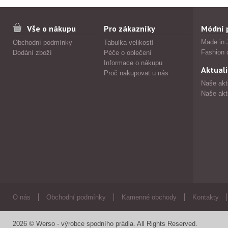
Vše o nákupu
Pro zákazníky
Módní 
Made in 
Obchodní podmínky
Tabulka velikostí
Fashion 
Dodání zboží
Péče o oblečení
Informace o nákupu
Aktuali
Proč nakupovat u nás
Naše akt
Naše akt
O nás
Obchodní podmínky
Kamenné obchody
Kontakty
2026 © Werso - výrobce spodního prádla. All Rights Reserved.