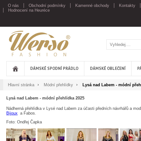
O nás
Obchodní podmínky
Kamenné obchody
Kontakty
Hodnocení na Heuréce
Werso
DÁMSKÉ SPODNÍ PRÁDLO
DÁMSKÉ OBLEČENÍ
P
Hlavní stránka
Módní přehlídky
Lysá nad Labem - módní přeh
Lysá nad Labem - módní přehlídka 2025
Nádherná přehlídka v Lysé nad Labem za účasti předních návrhářů a mod
Bijoux
a Fabos.
Foto: Ondřej Čapka