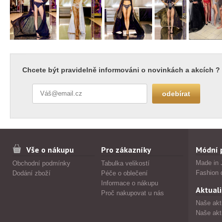
Chcete být pravidelně informováni o novinkách a akcích ?
Vše o nákupu
Pro zákazníky
Módní 
Made in 
Obchodní podmínky
Tabulka velikostí
Fashion 
Dodání zboží
Péče o oblečení
Informace o nákupu
Aktuali
Proč nakupovat u nás
Naše akt
Naše akt