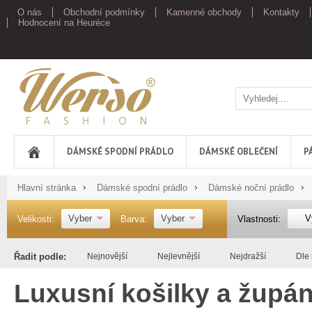
O nás
Obchodní podmínky
Kamenné obchody
Kontakty
Hodnocení na Heuréce
Werso
DÁMSKÉ SPODNÍ PRÁDLO
DÁMSKÉ OBLEČENÍ
P
Hlavní stránka
Dámské spodní prádlo
Dámské noční prádlo
Vyber
Vyber
V
Velikosti:
Barva:
Vlastnosti:
Řadit podle:
Nejnovější
Nejlevnější
Nejdražší
Dle
Luxusní košilky a župá