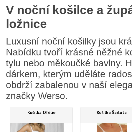
V noční košilce a žup
ložnice
Luxusní noční košilky jsou k
Nabídku tvoří krásné něžné k
tylu nebo měkoučké bavlny. H
dárkem, kterým uděláte radost
obdrží zabalenou v naší eleg
značky Werso.
Košilka Ofélie
Košilka Šarlota