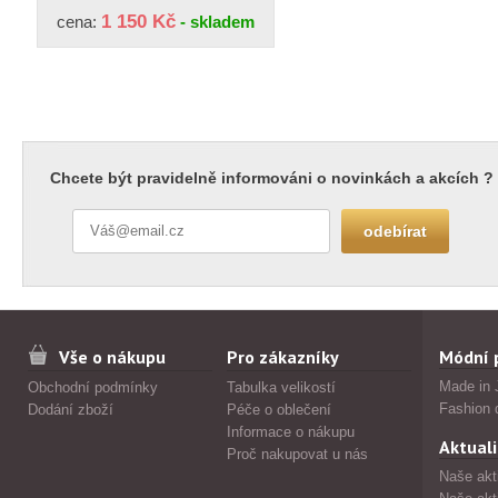
1 150 Kč
cena:
- skladem
Chcete být pravidelně informováni o novinkách a akcích ?
Vše o nákupu
Pro zákazníky
Módní 
Made in 
Obchodní podmínky
Tabulka velikostí
Fashion 
Dodání zboží
Péče o oblečení
Informace o nákupu
Aktuali
Proč nakupovat u nás
Naše akt