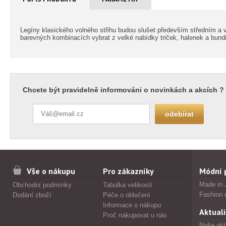
Legíny klasického volného střihu budou slušet především středním 
barevných kombinacích vybrat z velké nabídky triček, halenek a bund
Chcete být pravidelně informováni o novinkách a akcích ?
Vše o nákupu
Pro zákazníky
Módní 
Made in 
Obchodní podmínky
Tabulka velikostí
Fashion 
Dodání zboží
Péče o oblečení
Informace o nákupu
Aktuali
Proč nakupovat u nás
Naše akt