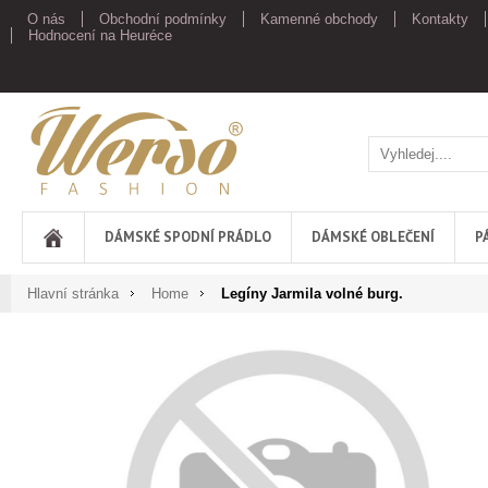
O nás
Obchodní podmínky
Kamenné obchody
Kontakty
Hodnocení na Heuréce
Werso
DÁMSKÉ SPODNÍ PRÁDLO
DÁMSKÉ OBLEČENÍ
P
Hlavní stránka
Home
Legíny Jarmila volné burg.